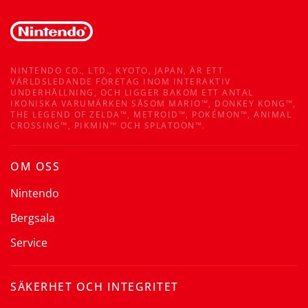
NINTENDO CO., LTD., KYOTO, JAPAN, ÄR ETT
VÄRLDSLEDANDE FÖRETAG INOM INTERAKTIV
UNDERHÅLLNING, OCH LIGGER BAKOM ETT ANTAL
IKONISKA VARUMÄRKEN SÅSOM MARIO™, DONKEY KONG™,
THE LEGEND OF ZELDA™, METROID™, POKÉMON™, ANIMAL
CROSSING™, PIKMIN™ OCH SPLATOON™.
OM OSS
Nintendo
Bergsala
Service
SÄKERHET OCH INTEGRITET