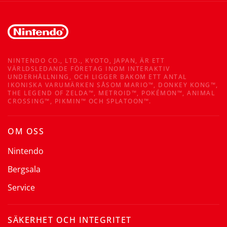
NINTENDO CO., LTD., KYOTO, JAPAN, ÄR ETT
VÄRLDSLEDANDE FÖRETAG INOM INTERAKTIV
UNDERHÅLLNING, OCH LIGGER BAKOM ETT ANTAL
IKONISKA VARUMÄRKEN SÅSOM MARIO™, DONKEY KONG™,
THE LEGEND OF ZELDA™, METROID™, POKÉMON™, ANIMAL
CROSSING™, PIKMIN™ OCH SPLATOON™.
OM OSS
Nintendo
Bergsala
Service
SÄKERHET OCH INTEGRITET