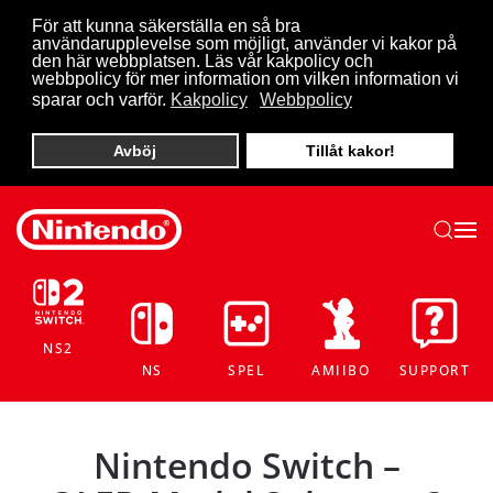
För att kunna säkerställa en så bra
användarupplevelse som möjligt, använder vi kakor på
Skip to main content
den här webbplatsen. Läs vår kakpolicy och
webbpolicy för mer information om vilken information vi
sparar och varför.
Kakpolicy
Webbpolicy
Avböj
Tillåt kakor!
NS2
NS
SPEL
AMIIBO
SUPPORT
Nintendo Switch –