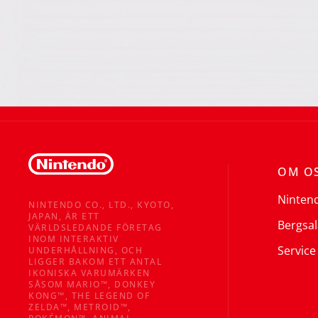
OM O
Ninten
NINTENDO CO., LTD., KYOTO,
JAPAN, ÄR ETT
Bergsal
VÄRLDSLEDANDE FÖRETAG
INOM INTERAKTIV
Service
UNDERHÅLLNING, OCH
LIGGER BAKOM ETT ANTAL
IKONISKA VARUMÄRKEN
SÅSOM MARIO™, DONKEY
KONG™, THE LEGEND OF
ZELDA™, METROID™,