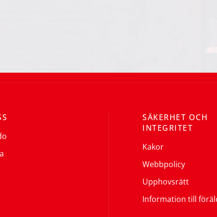
SS
SÄKERHET OCH
INTEGRITET
do
Kakor
a
Webbpolicy
Upphovsrätt
Information till förä