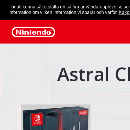
För att kunna säkerställa en så bra användarupplevelse so
information om vilken information vi sparar och varför.
Kakpo
Skip to main content
Astral C