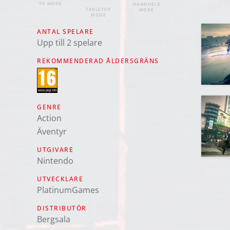
TV MODE
HANDHELD
TABLETOP
MODE
MODE
ANTAL SPELARE
Upp till 2 spelare
REKOMMENDERAD ÅLDERSGRÄNS
GENRE
Action
Äventyr
UTGIVARE
Nintendo
UTVECKLARE
PlatinumGames
DISTRIBUTÖR
Bergsala