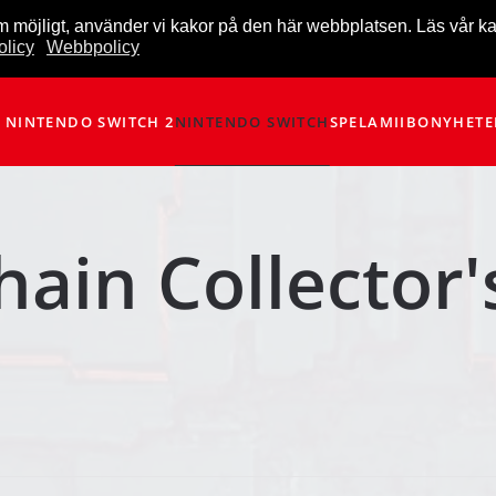
m möjligt, använder vi kakor på den här webbplatsen. Läs vår k
licy
Webbpolicy
NINTENDO SWITCH 2
NINTENDO SWITCH
SPEL
AMIIBO
NYHETE
hain Collector'