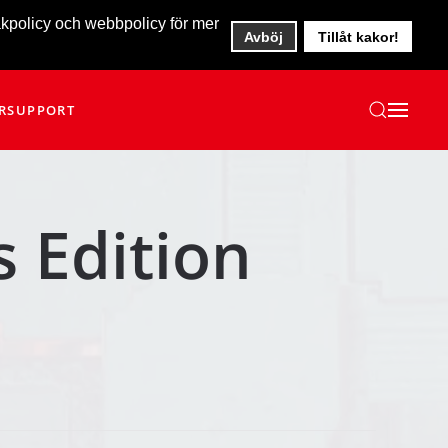
akpolicy och webbpolicy för mer
Avböj
Tillåt kakor!
R
SUPPORT
s Edition