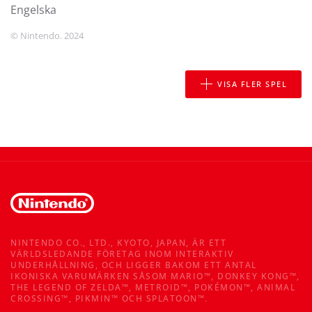
engelska
© Nintendo. 2024
VISA FLER SPEL
NINTENDO CO., LTD., KYOTO, JAPAN, ÄR ETT
VÄRLDSLEDANDE FÖRETAG INOM INTERAKTIV
UNDERHÅLLNING, OCH LIGGER BAKOM ETT ANTAL
IKONISKA VARUMÄRKEN SÅSOM MARIO™, DONKEY KONG™,
THE LEGEND OF ZELDA™, METROID™, POKÉMON™, ANIMAL
CROSSING™, PIKMIN™ OCH SPLATOON™.