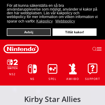
För att kunna säkerställa en så bra
användarupplevelse som möjligt, använder vi kakor på
Skip to main content
den här webbplatsen. Läs vår kakpolicy och
webbpolicy för mer information om vilken information vi
sparar och varför.
Kakpolicy
Webbpolicy
Avböj
Tillåt kakor!
NS2
NS
SPEL
AMIIBO
SUPPORT
Kirby Star Allies