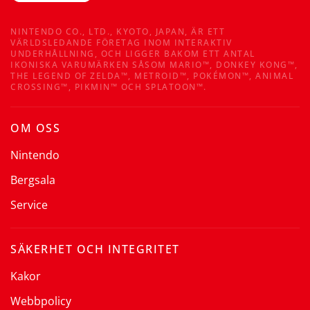
NINTENDO CO., LTD., KYOTO, JAPAN, ÄR ETT
VÄRLDSLEDANDE FÖRETAG INOM INTERAKTIV
UNDERHÅLLNING, OCH LIGGER BAKOM ETT ANTAL
IKONISKA VARUMÄRKEN SÅSOM MARIO™, DONKEY KONG™,
THE LEGEND OF ZELDA™, METROID™, POKÉMON™, ANIMAL
CROSSING™, PIKMIN™ OCH SPLATOON™.
OM OSS
Nintendo
Bergsala
Service
SÄKERHET OCH INTEGRITET
Kakor
Webbpolicy