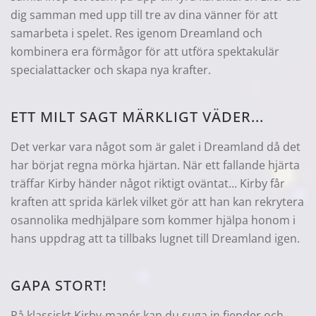
dig samman med upp till tre av dina vänner för att
samarbeta i spelet. Res igenom Dreamland och
kombinera era förmågor för att utföra spektakulär
specialattacker och skapa nya krafter.
ETT MILT SAGT MÄRKLIGT VÄDER...
Det verkar vara något som är galet i Dreamland då det
har börjat regna mörka hjärtan. När ett fallande hjärta
träffar Kirby händer något riktigt oväntat... Kirby får
kraften att sprida kärlek vilket gör att han kan rekrytera
osannolika medhjälpare som kommer hjälpa honom i
hans uppdrag att ta tillbaks lugnet till Dreamland igen.
GAPA STORT!
På klassiskt Kirby-manér kan du suga in fiender och