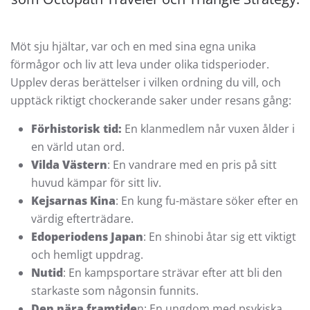
Möt sju hjältar, var och en med sina egna unika
förmågor och liv att leva under olika tidsperioder.
Upplev deras berättelser i vilken ordning du vill, och
upptäck riktigt chockerande saker under resans gång:
Förhistorisk tid:
En klanmedlem når vuxen ålder i
en värld utan ord.
Vilda Västern
: En vandrare med en pris på sitt
huvud kämpar för sitt liv.
Kejsarnas Kina
: En kung fu-mästare söker efter en
värdig efterträdare.
Edoperiodens Japan
: En shinobi åtar sig ett viktigt
och hemligt uppdrag.
Nutid
: En kampsportare strävar efter att bli den
starkaste som någonsin funnits.
Den nära framtide
n: En ungdom med psykiska