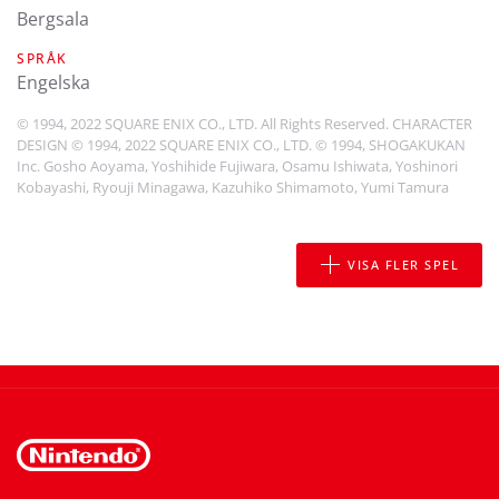
Bergsala
SPRÅK
engelska
© 1994, 2022 SQUARE ENIX CO., LTD. All Rights Reserved. CHARACTER
DESIGN © 1994, 2022 SQUARE ENIX CO., LTD. © 1994, SHOGAKUKAN
Inc. Gosho Aoyama, Yoshihide Fujiwara, Osamu Ishiwata, Yoshinori
Kobayashi, Ryouji Minagawa, Kazuhiko Shimamoto, Yumi Tamura
VISA FLER SPEL