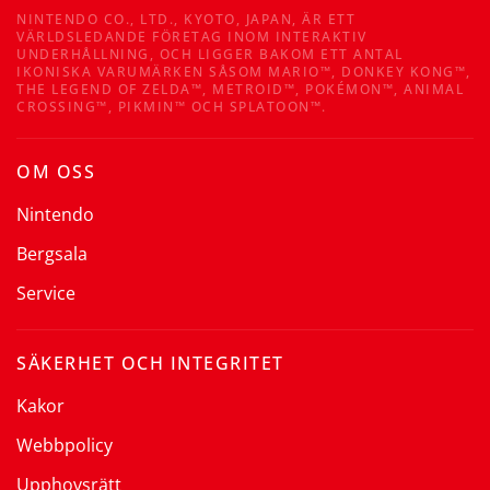
NINTENDO CO., LTD., KYOTO, JAPAN, ÄR ETT
VÄRLDSLEDANDE FÖRETAG INOM INTERAKTIV
UNDERHÅLLNING, OCH LIGGER BAKOM ETT ANTAL
IKONISKA VARUMÄRKEN SÅSOM MARIO™, DONKEY KONG™,
THE LEGEND OF ZELDA™, METROID™, POKÉMON™, ANIMAL
CROSSING™, PIKMIN™ OCH SPLATOON™.
OM OSS
Nintendo
Bergsala
Service
SÄKERHET OCH INTEGRITET
Kakor
Webbpolicy
Upphovsrätt