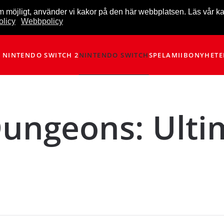
m möjligt, använder vi kakor på den här webbplatsen. Läs vår k
licy
Webbpolicy
NINTENDO SWITCH 2
NINTENDO SWITCH
SPEL
AMIIBO
NYHETE
ungeons: Ulti