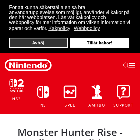
För att kunna säkerställa en så bra
användarupplevelse som möjligt, använder vi kakor på
Skip to main content
den här webbplatsen. Läs vår kakpolicy och
webbpolicy för mer information om vilken information vi
sparar och varför.
Kakpolicy
Webbpolicy
Avböj
Tillåt kakor!
NS2
NS
SPEL
AMIIBO
SUPPORT
Monster Hunter Rise -