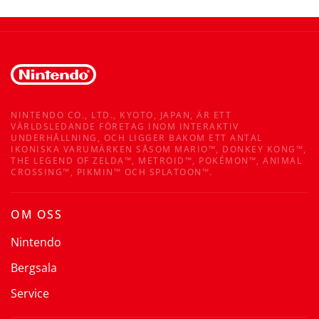
NINTENDO CO., LTD., KYOTO, JAPAN, ÄR ETT
VÄRLDSLEDANDE FÖRETAG INOM INTERAKTIV
UNDERHÅLLNING, OCH LIGGER BAKOM ETT ANTAL
IKONISKA VARUMÄRKEN SÅSOM MARIO™, DONKEY KONG™,
THE LEGEND OF ZELDA™, METROID™, POKÉMON™, ANIMAL
CROSSING™, PIKMIN™ OCH SPLATOON™.
OM OSS
Nintendo
Bergsala
Service