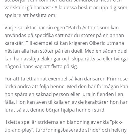
var ska ni gå härnäst? Alla dessa beslut är upp dig som
spelare att besluta om.
Varje karaktär har sin egen ”Patch Action” som kan
användas på specifika sätt när du stöter på en annan
karaktär. Till exempel så kan krigaren Olberic utmana
nästan alla han stöter på i en duell. Med en sådan duell
kan han avslöja elakingar och skipa rättvisa eller tvinga
någon i hans väg att flytta på sig.
För att ta ett annat exempel så kan dansaren Primrose
locka andra att följa henne. Med den här förmågan kan
hon spåra en saknad person eller lura in fienden i en
fälla. Hon kan även tillkalla en av de karaktärer hon har
lurat så att denne börjar hjälpa henne i strid.
I detta spel är striderna en blandning av enkla ”pick-
up-and-play”, turordningsbaserade strider och helt ny