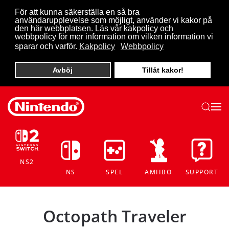
För att kunna säkerställa en så bra
användarupplevelse som möjligt, använder vi kakor på
Skip to main content
den här webbplatsen. Läs vår kakpolicy och
webbpolicy för mer information om vilken information vi
sparar och varför.
Kakpolicy
Webbpolicy
Avböj
Tillåt kakor!
NS2
NS
SPEL
AMIIBO
SUPPORT
Octopath Traveler