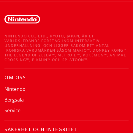
NINTENDO CO., LTD., KYOTO, JAPAN, ÄR ETT
VÄRLDSLEDANDE FÖRETAG INOM INTERAKTIV
UNDERHÅLLNING, OCH LIGGER BAKOM ETT ANTAL
IKONISKA VARUMÄRKEN SÅSOM MARIO™, DONKEY KONG™,
THE LEGEND OF ZELDA™, METROID™, POKÉMON™, ANIMAL
CROSSING™, PIKMIN™ OCH SPLATOON™.
OM OSS
Nintendo
Bergsala
Service
SÄKERHET OCH INTEGRITET