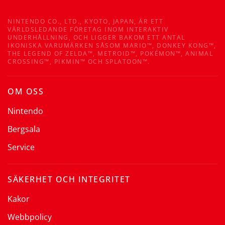
NINTENDO CO., LTD., KYOTO, JAPAN, ÄR ETT
VÄRLDSLEDANDE FÖRETAG INOM INTERAKTIV
UNDERHÅLLNING, OCH LIGGER BAKOM ETT ANTAL
IKONISKA VARUMÄRKEN SÅSOM MARIO™, DONKEY KONG™,
THE LEGEND OF ZELDA™, METROID™, POKÉMON™, ANIMAL
CROSSING™, PIKMIN™ OCH SPLATOON™.
OM OSS
Nintendo
Bergsala
Service
SÄKERHET OCH INTEGRITET
Kakor
Webbpolicy