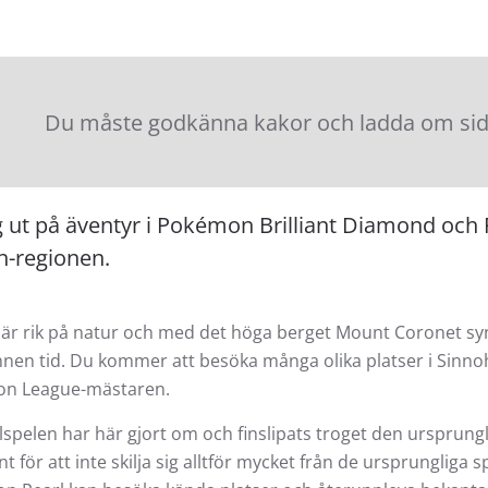
Du måste godkänna kakor och ladda om sidan
g ut på äventyr i Pokémon Brilliant Diamond och
h-regionen.
är rik på natur och med det höga berget Mount Coronet synl
nen tid. Du kommer att besöka många olika platser i Sinnoh-
n League-mästaren.
lspelen har här gjort om och finslipats troget den ursprun
t för att inte skilja sig alltför mycket från de ursprungli