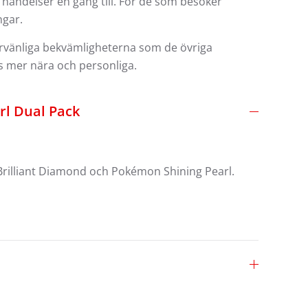
händelser en gång till. För de som besöker
ngar.
arvänliga bekvämligheterna som de övriga
 mer nära och personliga.
rl Dual Pack
Brilliant Diamond och Pokémon Shining Pearl.