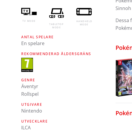
Pokémon
Sinnoh
Dessa f
TV MODE
HANDHELD
TABLETOP
MODE
Pokémo
MODE
ANTAL SPELARE
En spelare
Pokém
REKOMMENDERAD ÅLDERSGRÄNS
GENRE
Äventyr
Rollspel
UTGIVARE
Nintendo
Pokém
UTVECKLARE
ILCA