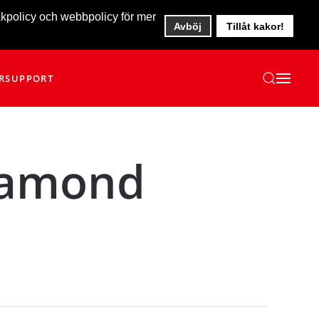
akpolicy och webbpolicy för mer
Avböj
Tillåt kakor!
R
SUPPORT
iamond