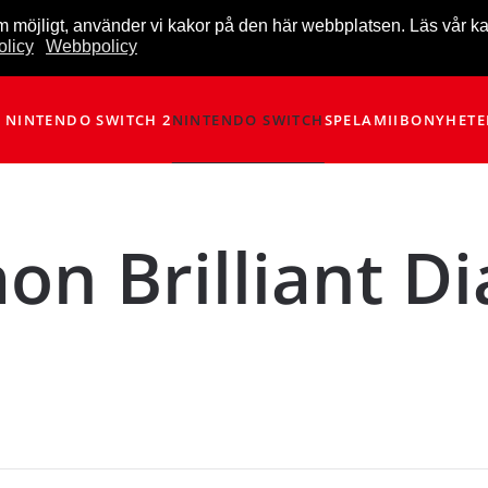
m möjligt, använder vi kakor på den här webbplatsen. Läs vår k
licy
Webbpolicy
NINTENDO SWITCH 2
NINTENDO SWITCH
SPEL
AMIIBO
NYHETE
on Brilliant D