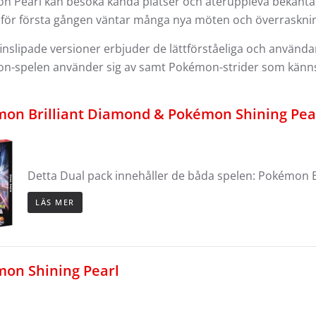
 Pearl kan besöka kända platser och återuppleva bekanta 
 för första gången väntar många nya möten och överraskni
inslipade versioner erbjuder de lättförståeliga och använd
n-spelen använder sig av samt Pokémon-strider som känns
on Brilliant Diamond & Pokémon Shining Pea
Detta Dual pack innehåller de båda spelen: Pokémon 
LÄS MER
on Shining Pearl