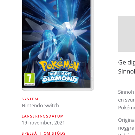
Ge di
Sinno
Sinnoh 
SYSTEM
en svun
Nintendo Switch
Pokémo
LANSERINGSDATUM
Origina
19 november, 2021
noggran
SPELSÄTT OM STÖDS