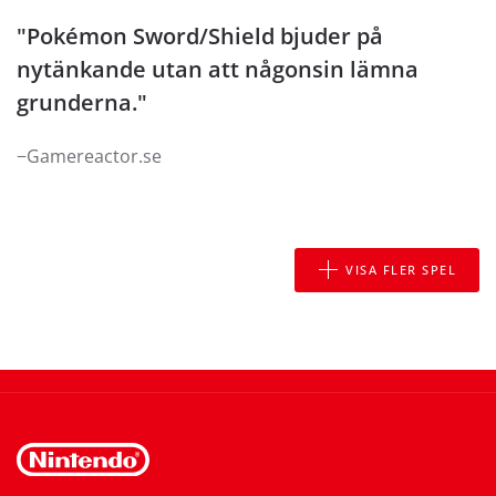
 bjuder på
"Pokemon Sword and P
ågonsin lämna
closer to my dream P
anything that’s come b
−IGN.com
VISA FLER SPEL