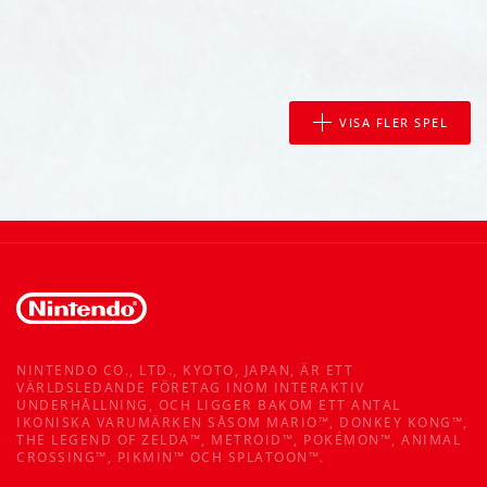
VISA FLER SPEL
NINTENDO CO., LTD., KYOTO, JAPAN, ÄR ETT
VÄRLDSLEDANDE FÖRETAG INOM INTERAKTIV
UNDERHÅLLNING, OCH LIGGER BAKOM ETT ANTAL
IKONISKA VARUMÄRKEN SÅSOM MARIO™, DONKEY KONG™,
THE LEGEND OF ZELDA™, METROID™, POKÉMON™, ANIMAL
CROSSING™, PIKMIN™ OCH SPLATOON™.