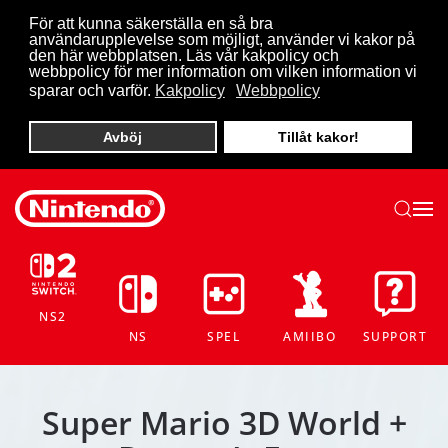
För att kunna säkerställa en så bra
användarupplevelse som möjligt, använder vi kakor på
Skip to main content
den här webbplatsen. Läs vår kakpolicy och
webbpolicy för mer information om vilken information vi
sparar och varför.
Kakpolicy
Webbpolicy
Avböj
Tillåt kakor!
NS2
NS
SPEL
AMIIBO
SUPPORT
Super Mario 3D World +