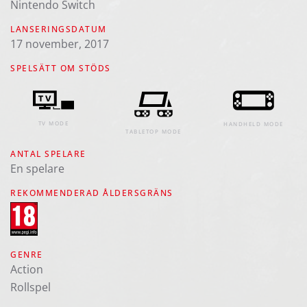
Nintendo Switch
LANSERINGSDATUM
17 november, 2017
SPELSÄTT OM STÖDS
TV MODE
HANDHELD MODE
TABLETOP MODE
ANTAL SPELARE
En spelare
REKOMMENDERAD ÅLDERSGRÄNS
GENRE
Action
Rollspel