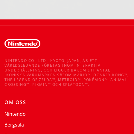
NINTENDO CO., LTD., KYOTO, JAPAN, ÄR ETT
VÄRLDSLEDANDE FÖRETAG INOM INTERAKTIV
UNDERHÅLLNING, OCH LIGGER BAKOM ETT ANTAL
IKONISKA VARUMÄRKEN SÅSOM MARIO™, DONKEY KONG™,
THE LEGEND OF ZELDA™, METROID™, POKÉMON™, ANIMAL
CROSSING™, PIKMIN™ OCH SPLATOON™.
OM OSS
Nintendo
Bergsala