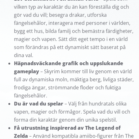
vilken typ av karaktär du än kan föreställa dig och
gör vad du vill; besegra drakar, utforska
fängelsehålor, interagera med personer i världen,
bygg ett hus, bilda familj och bemästra färdigheter,
magier och vapen. Sätt ditt eget tempo i en värld
som förändras på ett dynamiskt sätt baserat på
dina val.
Häpnadsväckande grafik och uppslukande
gameplay
– Skyrim kommer till liv genom en värld
full av dynamiska moln, mäktiga berg, livliga städer,
frodiga ängar, strömmande floder och fuktiga
fängelsehålor.
Du är vad du spelar
– Välj från hundratals olika
vapen, magier och förmågor. Spela vad du vill och
forma din karaktär genom din unika spelstil.
Få utrustning inspirerad av The Legend of
Zelda
– Använd kompatibla amiibo-figurer från The