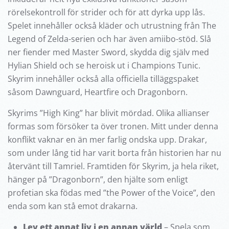
rörelsekontroll för strider och för att dyrka upp lås.
Spelet innehåller också kläder och utrustning från The
Legend of Zelda-serien och har även amiibo-stöd. Slå
ner fiender med Master Sword, skydda dig själv med
Hylian Shield och se heroisk ut i Champions Tunic.
Skyrim innehåller också alla officiella tilläggspaket
såsom Dawnguard, Heartfire och Dragonborn.
Skyrims ”High King” har blivit mördad. Olika allianser
formas som försöker ta över tronen. Mitt under denna
konflikt vaknar en än mer farlig ondska upp. Drakar,
som under lång tid har varit borta från historien har nu
återvänt till Tamriel. Framtiden för Skyrim, ja hela riket,
hänger på ”Dragonborn”, den hjälte som enligt
profetian ska födas med ”the Power of the Voice”, den
enda som kan stå emot drakarna.
Lev ett annat liv i en annan värld
– Spela som