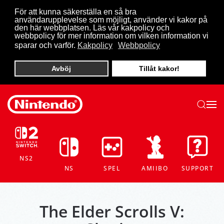
För att kunna säkerställa en så bra
användarupplevelse som möjligt, använder vi kakor på
Skip to main content
den här webbplatsen. Läs vår kakpolicy och
webbpolicy för mer information om vilken information vi
sparar och varför.
Kakpolicy
Webbpolicy
Avböj
Tillåt kakor!
NS2
NS
SPEL
AMIIBO
SUPPORT
The Elder Scrolls V: