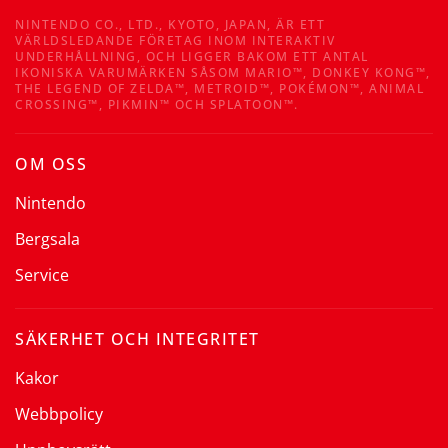
NINTENDO CO., LTD., KYOTO, JAPAN, ÄR ETT
VÄRLDSLEDANDE FÖRETAG INOM INTERAKTIV
UNDERHÅLLNING, OCH LIGGER BAKOM ETT ANTAL
IKONISKA VARUMÄRKEN SÅSOM MARIO™, DONKEY KONG™,
THE LEGEND OF ZELDA™, METROID™, POKÉMON™, ANIMAL
CROSSING™, PIKMIN™ OCH SPLATOON™.
OM OSS
Nintendo
Bergsala
Service
SÄKERHET OCH INTEGRITET
Kakor
Webbpolicy