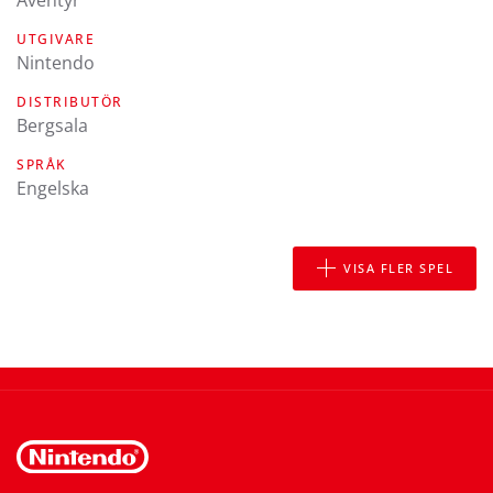
Äventyr
UTGIVARE
Nintendo
DISTRIBUTÖR
Bergsala
SPRÅK
engelska
VISA FLER SPEL