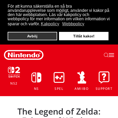
För att kunna säkerställa en så bra
användarupplevelse som möjligt, använder vi kakor på
Skip to main content
den här webbplatsen. Läs vår kakpolicy och
webbpolicy för mer information om vilken information vi
sparar och varför.
Kakpolicy
Webbpolicy
Avböj
Tillåt kakor!
NS2
NS
SPEL
AMIIBO
SUPPORT
The Legend of Zelda: