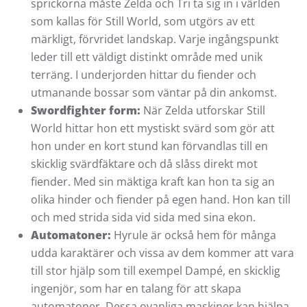
sprickorna måste Zelda och Tri ta sig in i världen
som kallas för Still World, som utgörs av ett
märkligt, förvridet landskap. Varje ingångspunkt
leder till ett väldigt distinkt område med unik
terräng. I underjorden hittar du fiender och
utmanande bossar som väntar på din ankomst.
Swordfighter form:
När Zelda utforskar Still
World hittar hon ett mystiskt svärd som gör att
hon under en kort stund kan förvandlas till en
skicklig svärdfäktare och då slåss direkt mot
fiender. Med sin mäktiga kraft kan hon ta sig an
olika hinder och fiender på egen hand. Hon kan till
och med strida sida vid sida med sina ekon.
Automatoner:
Hyrule är också hem för många
udda karaktärer och vissa av dem kommer att vara
till stor hjälp som till exempel Dampé, en skicklig
ingenjör, som har en talang för att skapa
automatoner. Dessa ovanliga maskiner kan hjälpa