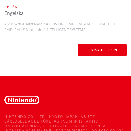
SPRÅK
engelska
©2015-2020 Nintendo / ATLUS FIRE EMBLEM SERIES / SÉRIE FIRE
EMBLEM : ©Nintendo / INTELLIGENT SYSTEMS
VISA FLER SPEL
NINTENDO CO., LTD., KYOTO, JAPAN, ÄR ETT
VÄRLDSLEDANDE FÖRETAG INOM INTERAKTIV
UNDERHÅLLNING, OCH LIGGER BAKOM ETT ANTAL
IKONISKA VARUMÄRKEN SÅSOM MARIO™, DONKEY KONG™,