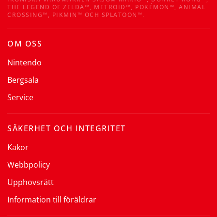
THE LEGEND OF ZELDA™, METROID™, POKÉMON™, ANIMAL
CROSSING™, PIKMIN™ OCH SPLATOON™.
OM OSS
Nintendo
Bergsala
Service
SÄKERHET OCH INTEGRITET
Kakor
Webbpolicy
Upphovsrätt
Information till föräldrar