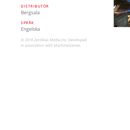
DISTRIBUTÖR
Bergsala
SPRÅK
engelska
© 2018 ZeniMax Media Inc. Developed
in association with MachineGames.