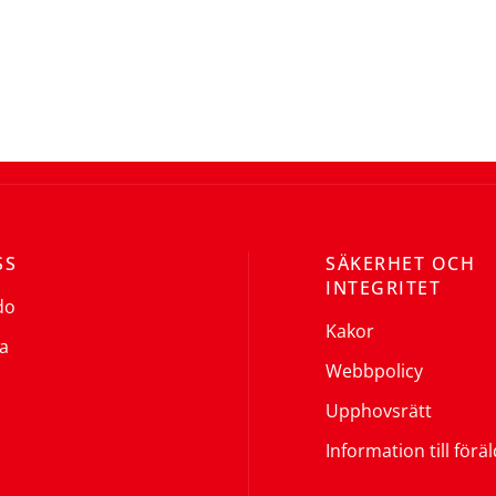
SS
SÄKERHET OCH
INTEGRITET
do
Kakor
a
Webbpolicy
Upphovsrätt
Information till förä