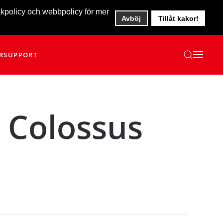
akpolicy och webbpolicy för mer
Avböj
Tillåt kakor!
R
SUPPORT
 Colossus