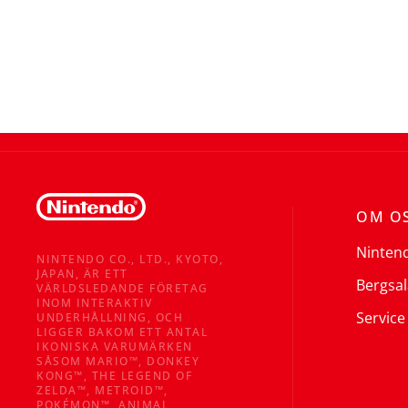
OM O
Ninten
NINTENDO CO., LTD., KYOTO,
JAPAN, ÄR ETT
Bergsal
VÄRLDSLEDANDE FÖRETAG
INOM INTERAKTIV
Service
UNDERHÅLLNING, OCH
LIGGER BAKOM ETT ANTAL
IKONISKA VARUMÄRKEN
SÅSOM MARIO™, DONKEY
KONG™, THE LEGEND OF
ZELDA™, METROID™,
POKÉMON™, ANIMAL