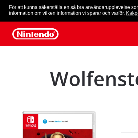
För att kunna säkerställa en så bra användarupplevelse so
information om vilken information vi sparar och varför.
Kakpo
Skip to main content
Wolfenst