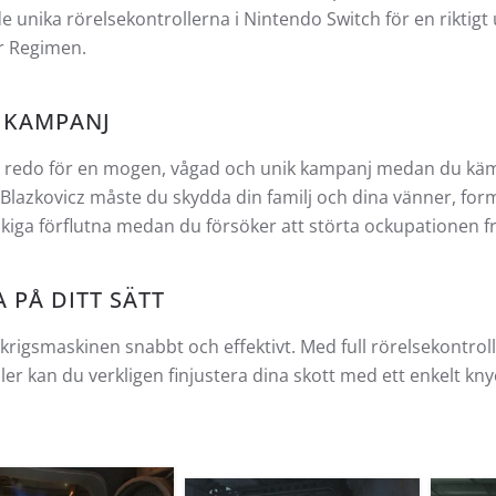
e unika rörelsekontrollerna i Nintendo Switch för en rikti
r Regimen.
 KAMPANJ
g redo för en mogen, vågad och unik kampanj medan du kä
Blazkovicz måste du skydda din familj och dina vänner, fo
okiga förflutna medan du försöker att störta ockupationen 
A PÅ DITT SÄTT
 krigsmaskinen snabbt och effektivt. Med full rörelsekontrol
ler kan du verkligen finjustera dina skott med ett enkelt kn