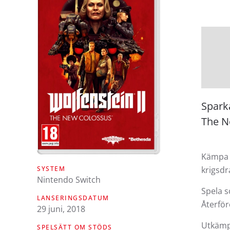
Spark
The N
Kämpa 
SYSTEM
krigsdr
Nintendo Switch
Spela s
LANSERINGSDATUM
Återför
29 juni, 2018
Utkämpa
SPELSÄTT OM STÖDS