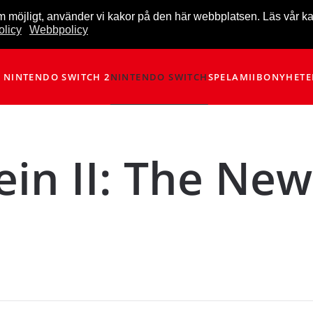
m möjligt, använder vi kakor på den här webbplatsen. Läs vår k
licy
Webbpolicy
NINTENDO SWITCH 2
NINTENDO SWITCH
SPEL
AMIIBO
NYHETE
ein II: The New