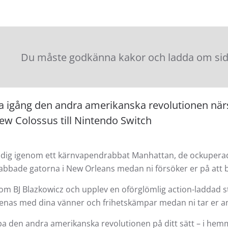
Du måste godkänna kakor och ladda om sidan
a igång den andra amerikanska revolutionen närs
ew Colossus till Nintendo Switch
dig igenom ett kärnvapendrabbat Manhattan, de ockuperad
abbade gatorna i New Orleans medan ni försöker er på att 
om BJ Blazkowicz och upplev en oförglömlig action-laddad s
enas med dina vänner och frihetskämpar medan ni tar er a
 den andra amerikanska revolutionen på ditt sätt – i hemm