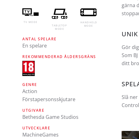
gärna d
stoppa
TV MODE
HANDHELD
TABLETOP
MODE
MODE
UNIK
ANTAL SPELARE
En spelare
Gör di
Som BJ 
REKOMMENDERAD ÅLDERSGRÄNS
ditt br
SPEL
GENRE
Action
Slå ner
Förstapersonsskjutare
Control
UTGIVARE
Bethesda Game Studios
UTVECKLARE
MachineGames