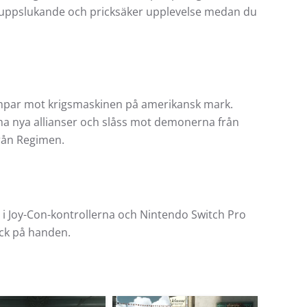
gt uppslukande och pricksäker upplevelse medan du
mpar mot krigsmaskinen på amerikansk mark.
rma nya allianser och slåss mot demonerna från
från Regimen.
l i Joy-Con-kontrollerna och Nintendo Switch Pro
yck på handen.