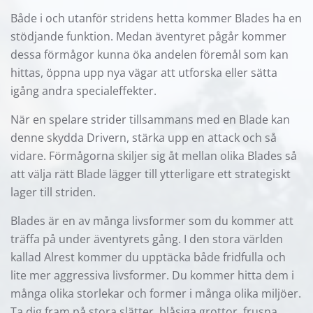
Både i och utanför stridens hetta kommer Blades ha en
stödjande funktion. Medan äventyret pågår kommer
dessa förmågor kunna öka andelen föremål som kan
hittas, öppna upp nya vägar att utforska eller sätta
igång andra specialeffekter.
När en spelare strider tillsammans med en Blade kan
denne skydda Drivern, stärka upp en attack och så
vidare. Förmågorna skiljer sig åt mellan olika Blades så
att välja rätt Blade lägger till ytterligare ett strategiskt
lager till striden.
Blades är en av många livsformer som du kommer att
träffa på under äventyrets gång. I den stora världen
kallad Alrest kommer du upptäcka både fridfulla och
lite mer aggressiva livsformer. Du kommer hitta dem i
många olika storlekar och former i många olika miljöer.
Ta dig fram på stora slätter, blåsiga grottor, frusna