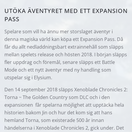
UTÖKA ÄVENTYRET MED ETT EXPANSION
PASS
Spelare som vill ha ännu mer storslaget äventyr i
denna magiska värld kan köpa ett Expansion Pass. Då
får du allt nedladdningsbart extrainnehåll som släpps
mellan spelets release och hösten 2018. I början släpps
fler uppdrag och föremål, senare släpps ett Battle
Mode och ett nytt äventyr med ny handling som
utspelar sig i Elysium.
Den 14 september 2018 släpps Xenoblade Chronicles 2:
Torna ~ The Golden Country som DLC och i den
expansionen får spelarna möjlighet att upptäcka hela
historien bakom Jin och hur det kom sig att hans
hemland Torna, som existerade 500 år innan
händelserna i Xenoblade Chronicles 2, gick under. Det