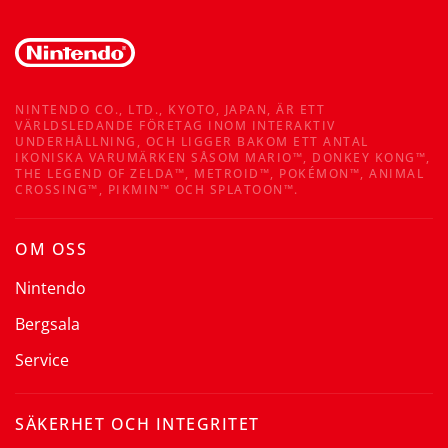
NINTENDO CO., LTD., KYOTO, JAPAN, ÄR ETT
VÄRLDSLEDANDE FÖRETAG INOM INTERAKTIV
UNDERHÅLLNING, OCH LIGGER BAKOM ETT ANTAL
IKONISKA VARUMÄRKEN SÅSOM MARIO™, DONKEY KONG™,
THE LEGEND OF ZELDA™, METROID™, POKÉMON™, ANIMAL
CROSSING™, PIKMIN™ OCH SPLATOON™.
OM OSS
Nintendo
Bergsala
Service
SÄKERHET OCH INTEGRITET