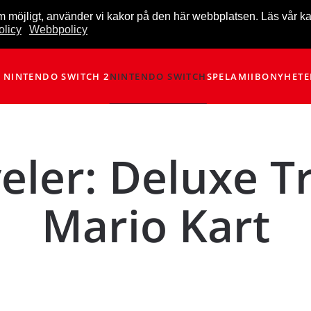
m möjligt, använder vi kakor på den här webbplatsen. Läs vår k
licy
Webbpolicy
NINTENDO SWITCH 2
NINTENDO SWITCH
SPEL
AMIIBO
NYHETE
ler: Deluxe Tr
Mario Kart