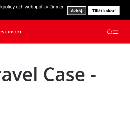
akpolicy och webbpolicy för mer
Avböj
Tillåt kakor!
R
SUPPORT
avel Case -