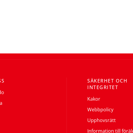
SS
SÄKERHET OCH
INTEGRITET
do
Kakor
a
Webbpolicy
Upphovsrätt
Information till förä