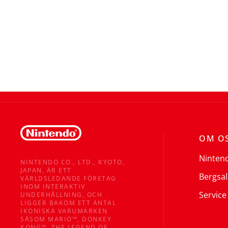
OM O
Ninten
NINTENDO CO., LTD., KYOTO,
JAPAN, ÄR ETT
Bergsal
VÄRLDSLEDANDE FÖRETAG
INOM INTERAKTIV
Service
UNDERHÅLLNING, OCH
LIGGER BAKOM ETT ANTAL
IKONISKA VARUMÄRKEN
SÅSOM MARIO™, DONKEY
KONG™, THE LEGEND OF