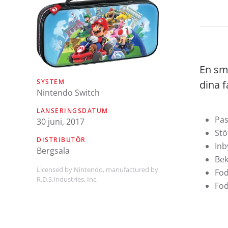
En sm
SYSTEM
dina f
Nintendo Switch
LANSERINGSDATUM
Pas
30 juni, 2017
Stö
DISTRIBUTÖR
Inb
Bergsala
Be
Licensed by Nintendo, manufactured by
Fod
R.D.S.Industries, Inc.
Fod