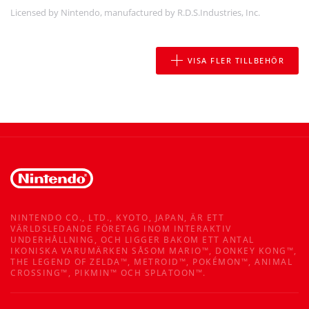
Licensed by Nintendo, manufactured by R.D.S.Industries, Inc.
VISA FLER TILLBEHÖR
NINTENDO CO., LTD., KYOTO, JAPAN, ÄR ETT
VÄRLDSLEDANDE FÖRETAG INOM INTERAKTIV
UNDERHÅLLNING, OCH LIGGER BAKOM ETT ANTAL
IKONISKA VARUMÄRKEN SÅSOM MARIO™, DONKEY KONG™,
THE LEGEND OF ZELDA™, METROID™, POKÉMON™, ANIMAL
CROSSING™, PIKMIN™ OCH SPLATOON™.