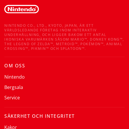
NINTENDO CO., LTD., KYOTO, JAPAN, ÄR ETT
VÄRLDSLEDANDE FÖRETAG INOM INTERAKTIV
UNDERHÅLLNING, OCH LIGGER BAKOM ETT ANTAL
IKONISKA VARUMÄRKEN SÅSOM MARIO™, DONKEY KONG™,
THE LEGEND OF ZELDA™, METROID™, POKÉMON™, ANIMAL
CROSSING™, PIKMIN™ OCH SPLATOON™.
OM OSS
Nintendo
Bergsala
Service
SÄKERHET OCH INTEGRITET
Kakor