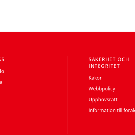
SS
SÄKERHET OCH
INTEGRITET
do
Kakor
a
Webbpolicy
Upphovsrätt
Information till förä