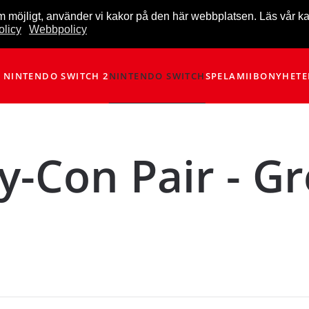
m möjligt, använder vi kakor på den här webbplatsen. Läs vår k
licy
Webbpolicy
NINTENDO SWITCH 2
NINTENDO SWITCH
SPEL
AMIIBO
NYHETE
y-Con Pair - G