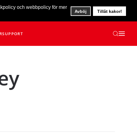
akpolicy och webbpolicy för mer
Avböj
Tillåt kakor!
R
SUPPORT
rey