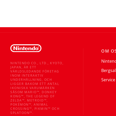
OM O
Ninten
NINTENDO CO., LTD., KYOTO,
JAPAN, ÄR ETT
Bergsal
VÄRLDSLEDANDE FÖRETAG
INOM INTERAKTIV
Service
UNDERHÅLLNING, OCH
LIGGER BAKOM ETT ANTAL
IKONISKA VARUMÄRKEN
SÅSOM MARIO™, DONKEY
KONG™, THE LEGEND OF
ZELDA™, METROID™,
POKÉMON™, ANIMAL
CROSSING™, PIKMIN™ OCH
SPLATOON™.