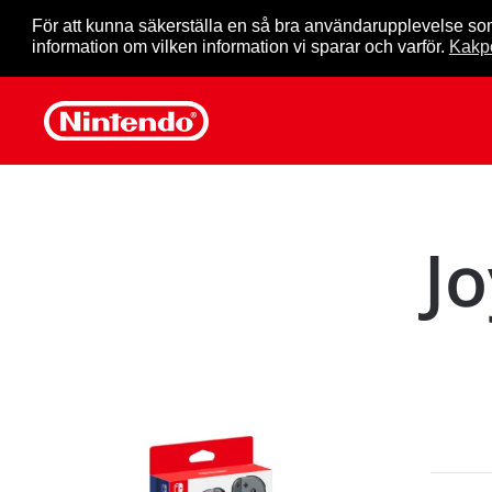
För att kunna säkerställa en så bra användarupplevelse so
information om vilken information vi sparar och varför.
Kakpo
Skip to main content
Jo