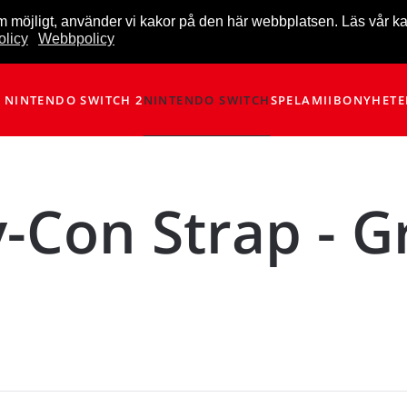
m möjligt, använder vi kakor på den här webbplatsen. Läs vår k
licy
Webbpolicy
NINTENDO SWITCH 2
NINTENDO SWITCH
SPEL
AMIIBO
NYHETE
y-Con Strap - G