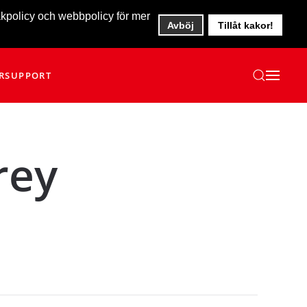
akpolicy och webbpolicy för mer
Avböj
Tillåt kakor!
R
SUPPORT
rey