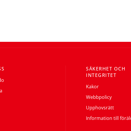
SS
SÄKERHET OCH
INTEGRITET
do
Kakor
a
Webbpolicy
Upphovsrätt
Information till förä