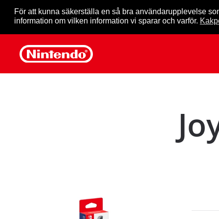
För att kunna säkerställa en så bra användarupplevelse so
information om vilken information vi sparar och varför.
Kakpo
Skip to main content
Jo