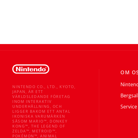
OM O
Ninten
NINTENDO CO., LTD., KYOTO,
JAPAN, ÄR ETT
Bergsal
VÄRLDSLEDANDE FÖRETAG
INOM INTERAKTIV
Service
UNDERHÅLLNING, OCH
LIGGER BAKOM ETT ANTAL
IKONISKA VARUMÄRKEN
SÅSOM MARIO™, DONKEY
KONG™, THE LEGEND OF
ZELDA™, METROID™,
POKÉMON™, ANIMAL