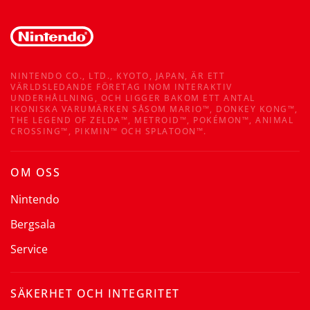
NINTENDO CO., LTD., KYOTO, JAPAN, ÄR ETT
VÄRLDSLEDANDE FÖRETAG INOM INTERAKTIV
UNDERHÅLLNING, OCH LIGGER BAKOM ETT ANTAL
IKONISKA VARUMÄRKEN SÅSOM MARIO™, DONKEY KONG™,
THE LEGEND OF ZELDA™, METROID™, POKÉMON™, ANIMAL
CROSSING™, PIKMIN™ OCH SPLATOON™.
OM OSS
Nintendo
Bergsala
Service
SÄKERHET OCH INTEGRITET