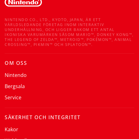
NINTENDO CO., LTD., KYOTO, JAPAN, ÄR ETT
VÄRLDSLEDANDE FÖRETAG INOM INTERAKTIV
UNDERHÅLLNING, OCH LIGGER BAKOM ETT ANTAL
IKONISKA VARUMÄRKEN SÅSOM MARIO™, DONKEY KONG™,
THE LEGEND OF ZELDA™, METROID™, POKÉMON™, ANIMAL
CROSSING™, PIKMIN™ OCH SPLATOON™.
OM OSS
Nintendo
Bergsala
Service
SÄKERHET OCH INTEGRITET
Kakor