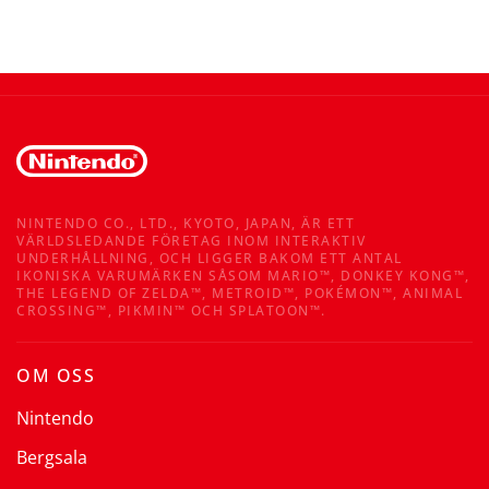
NINTENDO CO., LTD., KYOTO, JAPAN, ÄR ETT
VÄRLDSLEDANDE FÖRETAG INOM INTERAKTIV
UNDERHÅLLNING, OCH LIGGER BAKOM ETT ANTAL
IKONISKA VARUMÄRKEN SÅSOM MARIO™, DONKEY KONG™,
THE LEGEND OF ZELDA™, METROID™, POKÉMON™, ANIMAL
CROSSING™, PIKMIN™ OCH SPLATOON™.
OM OSS
Nintendo
Bergsala