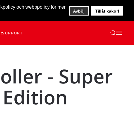
akpolicy och webbpolicy för mer
Avböj
Tillåt kakor!
R
SUPPORT
ller - Super
 Edition