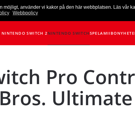
m möjligt, använder vi kakor på den här webbplatsen. Läs vår k
licy
Webbpolicy
NINTENDO SWITCH 2
NINTENDO SWITCH
SPEL
AMIIBO
NYHETE
itch Pro Contro
ros. Ultimate