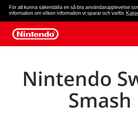
För att kunna säkerställa en så bra användarupplevelse so
information om vilken information vi sparar och varför.
Kakpo
Skip to main content
Nintendo Sw
Smash B