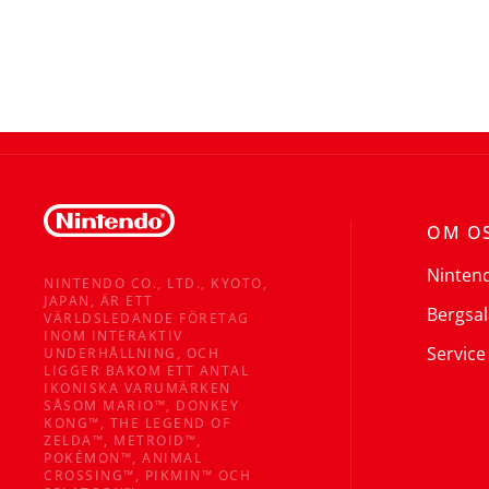
OM O
Ninten
NINTENDO CO., LTD., KYOTO,
JAPAN, ÄR ETT
Bergsal
VÄRLDSLEDANDE FÖRETAG
INOM INTERAKTIV
Service
UNDERHÅLLNING, OCH
LIGGER BAKOM ETT ANTAL
IKONISKA VARUMÄRKEN
SÅSOM MARIO™, DONKEY
KONG™, THE LEGEND OF
ZELDA™, METROID™,
POKÉMON™, ANIMAL
CROSSING™, PIKMIN™ OCH