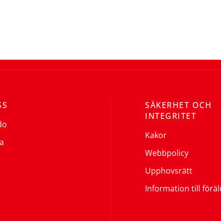
SS
SÄKERHET OCH
INTEGRITET
do
Kakor
a
Webbpolicy
Upphovsrätt
Information till förä