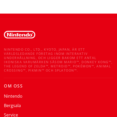
NINTENDO CO., LTD., KYOTO, JAPAN, ÄR ETT
VÄRLDSLEDANDE FÖRETAG INOM INTERAKTIV
UNDERHÅLLNING, OCH LIGGER BAKOM ETT ANTAL
IKONISKA VARUMÄRKEN SÅSOM MARIO™, DONKEY KONG™,
THE LEGEND OF ZELDA™, METROID™, POKÉMON™, ANIMAL
CROSSING™, PIKMIN™ OCH SPLATOON™.
OM OSS
Nintendo
Bergsala
Service