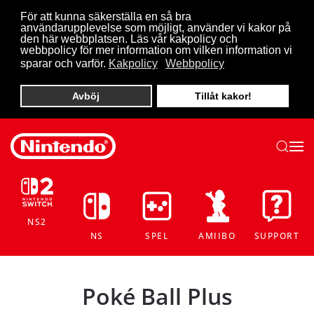
För att kunna säkerställa en så bra
användarupplevelse som möjligt, använder vi kakor på
Skip to main content
den här webbplatsen. Läs vår kakpolicy och
webbpolicy för mer information om vilken information vi
sparar och varför.
Kakpolicy
Webbpolicy
Avböj
Tillåt kakor!
NS2
NS
SPEL
AMIIBO
SUPPORT
Poké Ball Plus