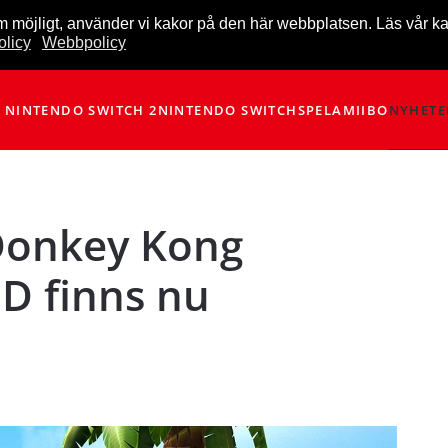
m möjligt, använder vi kakor på den här webbplatsen. Läs vår k
licy
Webbpolicy
NINTENDO SWITCH 2
NINTENDO SWITCH
SPEL
AMIIBO
NYHETE
Donkey Kong
D finns nu