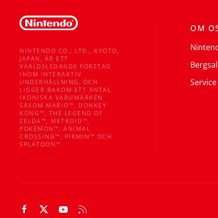
OM O
Ninten
NINTENDO CO., LTD., KYOTO,
JAPAN, ÄR ETT
Bergsal
VÄRLDSLEDANDE FÖRETAG
INOM INTERAKTIV
Service
UNDERHÅLLNING, OCH
LIGGER BAKOM ETT ANTAL
IKONISKA VARUMÄRKEN
SÅSOM MARIO™, DONKEY
KONG™, THE LEGEND OF
ZELDA™, METROID™,
POKÉMON™, ANIMAL
CROSSING™, PIKMIN™ OCH
SPLATOON™.