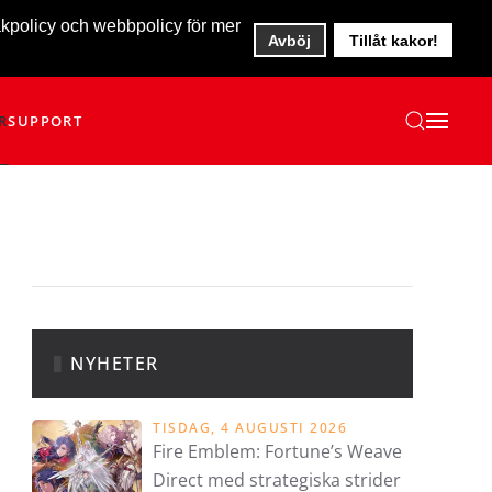
akpolicy och webbpolicy för mer
Avböj
Tillåt kakor!
R
SUPPORT
NYHETER
TISDAG, 4 AUGUSTI 2026
Fire Emblem: Fortune’s Weave
Direct med strategiska strider