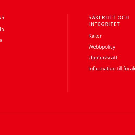
SS
SÄKERHET OCH
INTEGRITET
do
Kakor
a
Webbpolicy
Upphovsrätt
Information till förä