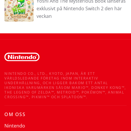
Yoshi And The Mysterious Book lanseras
exklusivt på Nintendo Switch 2 den här
veckan
NINTENDO CO., LTD., KYOTO, JAPAN, ÄR ETT
VÄRLDSLEDANDE FÖRETAG INOM INTERAKTIV
UNDERHÅLLNING, OCH LIGGER BAKOM ETT ANTAL
IKONISKA VARUMÄRKEN SÅSOM MARIO™, DONKEY KONG™,
THE LEGEND OF ZELDA™, METROID™, POKÉMON™, ANIMAL
CROSSING™, PIKMIN™ OCH SPLATOON™.
OM OSS
Nintendo