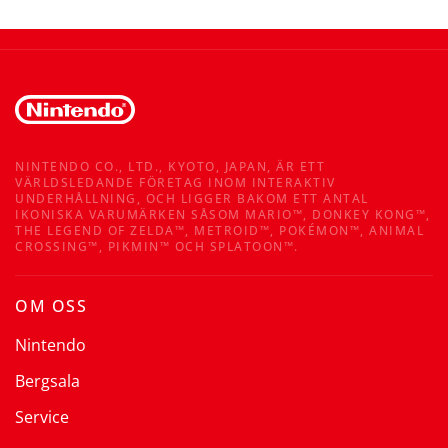
NINTENDO CO., LTD., KYOTO, JAPAN, ÄR ETT
VÄRLDSLEDANDE FÖRETAG INOM INTERAKTIV
UNDERHÅLLNING, OCH LIGGER BAKOM ETT ANTAL
IKONISKA VARUMÄRKEN SÅSOM MARIO™, DONKEY KONG™,
THE LEGEND OF ZELDA™, METROID™, POKÉMON™, ANIMAL
CROSSING™, PIKMIN™ OCH SPLATOON™.
OM OSS
Nintendo
Bergsala
Service