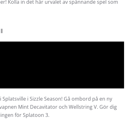
er! Kolla in det här urvalet av spännande spel som
I
 Splatsville i Sizzle Season! Gå ombord på en ny
apnen Mint Decavitator och Wellstring V. Gör dig
ingen för Splatoon 3.