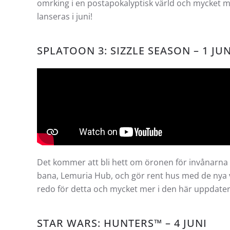
omrking i en postapokalyptisk värld och mycket m
lanseras i juni!
SPLATOON 3: SIZZLE SEASON – 1 JUN
Det kommer att bli hett om öronen för invånarna i
bana, Lemuria Hub, och gör rent hus med de nya v
redo för detta och mycket mer i den här uppdater
STAR WARS: HUNTERS™ – 4 JUNI