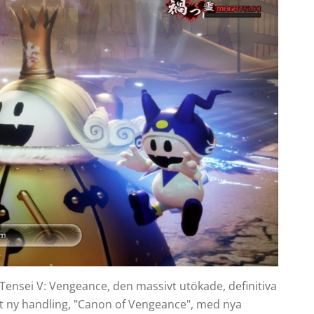
Tensei V: Vengeance, den massivt utökade, definitiva
lt ny handling, "Canon of Vengeance", med nya