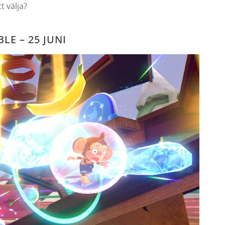
 välja?
E – 25 JUNI