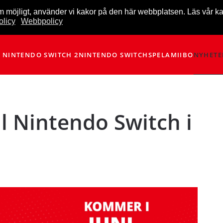
m möjligt, använder vi kakor på den här webbplatsen. Läs vår k
licy
Webbpolicy
NINTENDO SWITCH 2
NINTENDO SWITCH
SPEL
AMIIBO
NYHETE
l Nintendo Switch i