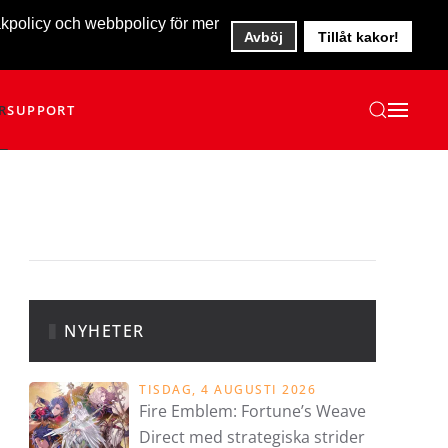
akpolicy och webbpolicy för mer
Avböj
Tillåt kakor!
R
SUPPORT
NYHETER
TISDAG, 4 AUGUSTI 2026
Fire Emblem: Fortune’s Weave
Direct med strategiska strider