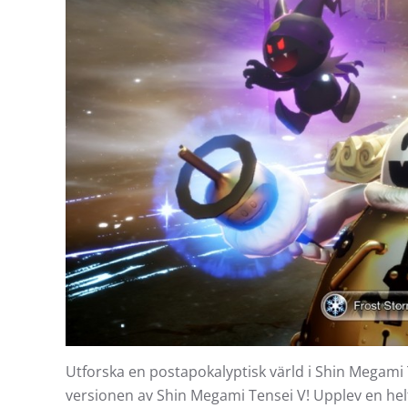
Utforska en postapokalyptisk värld i Shin Megami 
versionen av Shin Megami Tensei V! Upplev en he