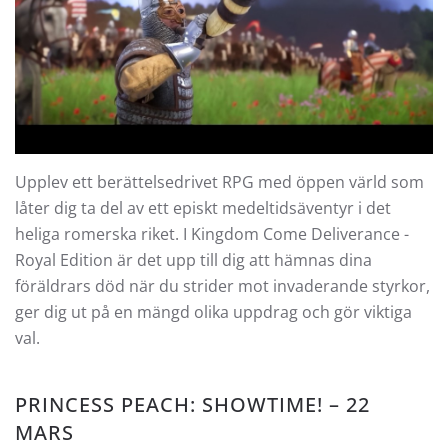
Upplev ett berättelsedrivet RPG med öppen värld som
låter dig ta del av ett episkt medeltidsäventyr i det
heliga romerska riket. I Kingdom Come Deliverance -
Royal Edition är det upp till dig att hämnas dina
föräldrars död när du strider mot invaderande styrkor,
ger dig ut på en mängd olika uppdrag och gör viktiga
val.
PRINCESS PEACH: SHOWTIME!
– 22
MARS