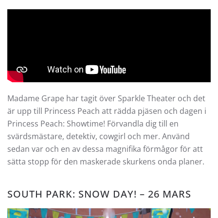
Madame Grape har tagit över Sparkle Theater och det
är upp till Princess Peach att rädda pjäsen och dagen i
Princess Peach: Showtime! Förvandla dig till en
svärdsmästare, detektiv, cowgirl och mer. Använd
sedan var och en av dessa magnifika förmågor för att
sätta stopp för den maskerade skurkens onda planer.
SOUTH PARK: SNOW DAY! – 26 MARS