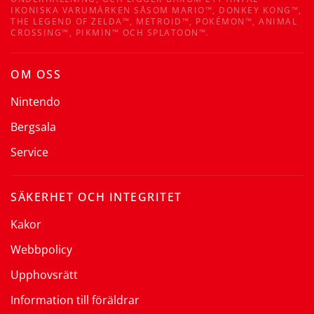
IKONISKA VARUMÄRKEN SÅSOM MARIO™, DONKEY KONG™,
THE LEGEND OF ZELDA™, METROID™, POKÉMON™, ANIMAL
CROSSING™, PIKMIN™ OCH SPLATOON™.
OM OSS
Nintendo
Bergsala
Service
SÄKERHET OCH INTEGRITET
Kakor
Webbpolicy
Upphovsrätt
Information till föräldrar