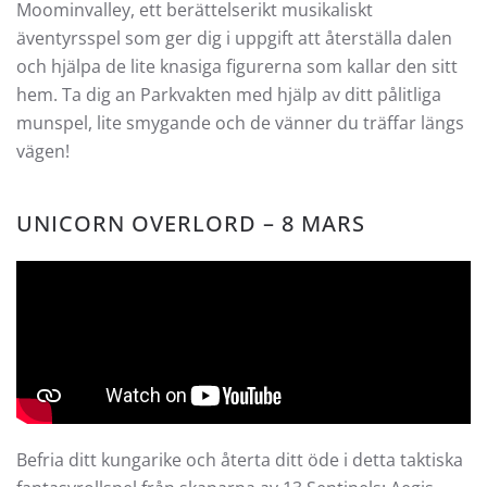
Moominvalley, ett berättelserikt musikaliskt
äventyrsspel som ger dig i uppgift att återställa dalen
och hjälpa de lite knasiga figurerna som kallar den sitt
hem. Ta dig an Parkvakten med hjälp av ditt pålitliga
munspel, lite smygande och de vänner du träffar längs
vägen!
UNICORN OVERLORD – 8 MARS
Befria ditt kungarike och återta ditt öde i detta taktiska