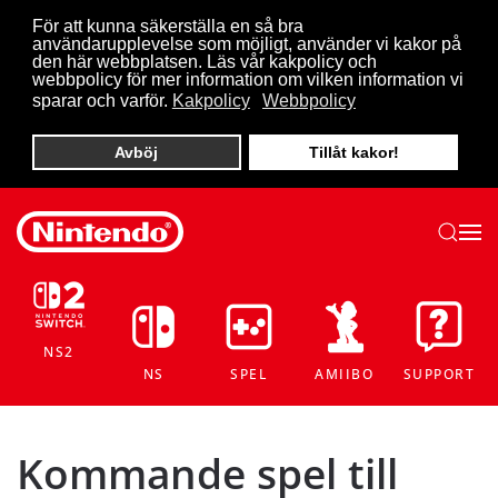
För att kunna säkerställa en så bra
användarupplevelse som möjligt, använder vi kakor på
Skip to main content
den här webbplatsen. Läs vår kakpolicy och
webbpolicy för mer information om vilken information vi
sparar och varför.
Kakpolicy
Webbpolicy
Avböj
Tillåt kakor!
NS2
NS
SPEL
AMIIBO
SUPPORT
Kommande spel till