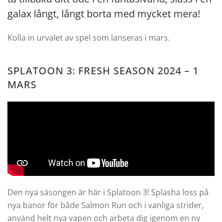
galax långt, långt borta med mycket mera!
Kolla in urvalet av spel som lanseras i mars.
SPLATOON 3
: FRESH SEASON 2024 – 1
MARS
Den nya säsongen är här i Splatoon 3! Splasha loss på
nya banor för både Salmon Run och i vanliga strider,
använd helt nya vapen och arbeta dig igenom en ny