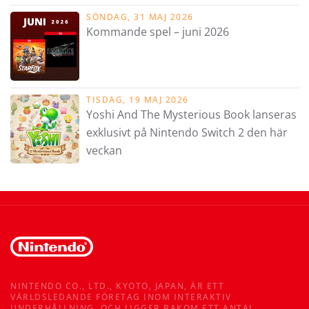
SÖNDAG, 31 MAJ 2026
Kommande spel – juni 2026
TISDAG, 19 MAJ 2026
Yoshi And The Mysterious Book lanseras
exklusivt på Nintendo Switch 2 den här
veckan
NINTENDO CO., LTD., KYOTO, JAPAN, ÄR ETT
VÄRLDSLEDANDE FÖRETAG INOM INTERAKTIV
UNDERHÅLLNING, OCH LIGGER BAKOM ETT ANTAL