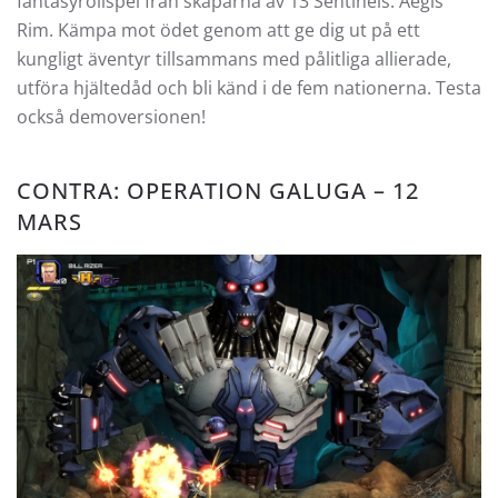
fantasyrollspel från skaparna av 13 Sentinels: Aegis
Rim. Kämpa mot ödet genom att ge dig ut på ett
kungligt äventyr tillsammans med pålitliga allierade,
utföra hjältedåd och bli känd i de fem nationerna. Testa
också demoversionen!
CONTRA: OPERATION GALUGA – 12
MARS