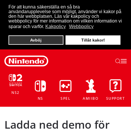
För att kunna säkerställa en så bra
användarupplevelse som möjligt, använder vi kakor på
Skip to main content
den här webbplatsen. Läs vår kakpolicy och
webbpolicy för mer information om vilken information vi
sparar och varför.
Kakpolicy
Webbpolicy
Avböj
Tillåt kakor!
NS2
NS
SPEL
AMIIBO
SUPPORT
Ladda ned demo för