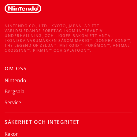
NINTENDO CO., LTD., KYOTO, JAPAN, ÄR ETT
VÄRLDSLEDANDE FÖRETAG INOM INTERAKTIV
UNDERHÅLLNING, OCH LIGGER BAKOM ETT ANTAL
IKONISKA VARUMÄRKEN SÅSOM MARIO™, DONKEY KONG™,
THE LEGEND OF ZELDA™, METROID™, POKÉMON™, ANIMAL
CROSSING™, PIKMIN™ OCH SPLATOON™.
OM OSS
Nintendo
Bergsala
Service
SÄKERHET OCH INTEGRITET
Kakor