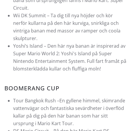
bana som ursprungligen fanns i Mario Kart: Super
Circuit.
Wii DK Summit – Ta dig till nya höjder och kör
nerför kullarna på den här kurviga, snirkliga och
vintriga banan med massor av ramper och coola
skulpturer.
Yoshi’s Island – Den här nya banan är inspirerad av
Super Mario World 2: Yoshi's Island på Super
Nintendo Entertainment System. Full fart framåt på
blomsterklädda kullar och fluffiga moln!
BOOMERANG CUP
Tour Bangkok Rush –En gyllene himmel, skimrande
vattenvägar och fantastiska sevärdheter i överflöd
kallar på dig på den här banan som har sitt
ursprung i Mario Kart Tour.
DS Mario Circuit – På den här Mario Kart DS-