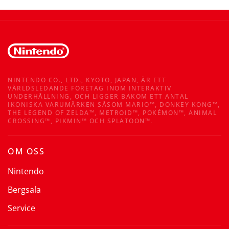
NINTENDO CO., LTD., KYOTO, JAPAN, ÄR ETT
VÄRLDSLEDANDE FÖRETAG INOM INTERAKTIV
UNDERHÅLLNING, OCH LIGGER BAKOM ETT ANTAL
IKONISKA VARUMÄRKEN SÅSOM MARIO™, DONKEY KONG™,
THE LEGEND OF ZELDA™, METROID™, POKÉMON™, ANIMAL
CROSSING™, PIKMIN™ OCH SPLATOON™.
OM OSS
Nintendo
Bergsala
Service