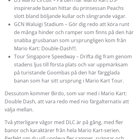
inspirerade banan hittar du prinsessan Peachs
slott bland böljande kullar och slingrande vägar.
GCN Waluigi Stadium – Gör dig redo att köra runt
de många hinder och ramper som finns på den här
snabba grusbanan som ursprungligen kom från
Mario Kart: Double-Dash!!!.
Tour Singapore Speedway – Drifta dig fram genom
stadens ljus till första plats och var uppmärksam
på turistande Goombas på den här färgglada
banan som har sitt ursprung i Mario Kart Tour.
Dessutom kommer Birdo, som var med i Mario Kart:
Double Dash, att vara redo med nio färgalternativ att
välja mellan.
Två ytterligare vågor med DLC är på gång, med fler
banor och karaktärer från hela Mario Kart-serien.
Perfekt om du vill uppleva fler ramper, svängar och