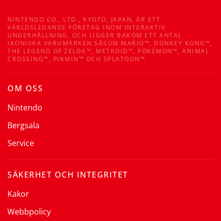
NINTENDO CO., LTD., KYOTO, JAPAN, ÄR ETT
VÄRLDSLEDANDE FÖRETAG INOM INTERAKTIV
UNDERHÅLLNING, OCH LIGGER BAKOM ETT ANTAL
IKONISKA VARUMÄRKEN SÅSOM MARIO™, DONKEY KONG™,
THE LEGEND OF ZELDA™, METROID™, POKÉMON™, ANIMAL
CROSSING™, PIKMIN™ OCH SPLATOON™.
OM OSS
Nintendo
Bergsala
Service
SÄKERHET OCH INTEGRITET
Kakor
Webbpolicy