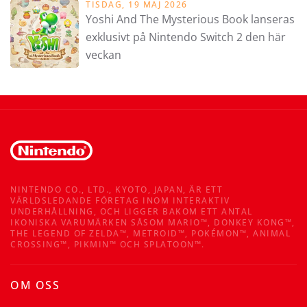
TISDAG, 19 MAJ 2026
Yoshi And The Mysterious Book lanseras
exklusivt på Nintendo Switch 2 den här
veckan
NINTENDO CO., LTD., KYOTO, JAPAN, ÄR ETT
VÄRLDSLEDANDE FÖRETAG INOM INTERAKTIV
UNDERHÅLLNING, OCH LIGGER BAKOM ETT ANTAL
IKONISKA VARUMÄRKEN SÅSOM MARIO™, DONKEY KONG™,
THE LEGEND OF ZELDA™, METROID™, POKÉMON™, ANIMAL
CROSSING™, PIKMIN™ OCH SPLATOON™.
OM OSS