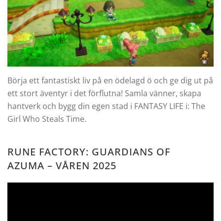
Börja ett fantastiskt liv på en ödelagd ö och ge dig ut på
ett stort äventyr i det förflutna! Samla vänner, skapa
hantverk och bygg din egen stad i FANTASY LIFE i: The
Girl Who Steals Time.
RUNE FACTORY: GUARDIANS OF
AZUMA – VÅREN 2025