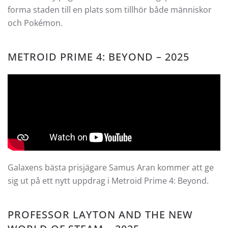
forma staden till en plats som tillhör både människor
och Pokémon.
METROID PRIME 4: BEYOND – 2025
Galaxens bästa prisjägare Samus Aran kommer att ge
sig ut på ett nytt uppdrag i Metroid Prime 4: Beyond.
PROFESSOR LAYTON AND THE NEW