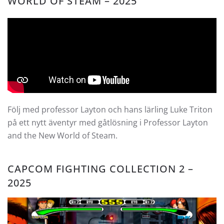
WORLD OF STEAM – 2025
Följ med professor Layton och hans lärling Luke Triton
på ett nytt äventyr med gåtlösning i Professor Layton
and the New World of Steam.
CAPCOM FIGHTING COLLECTION 2 –
2025