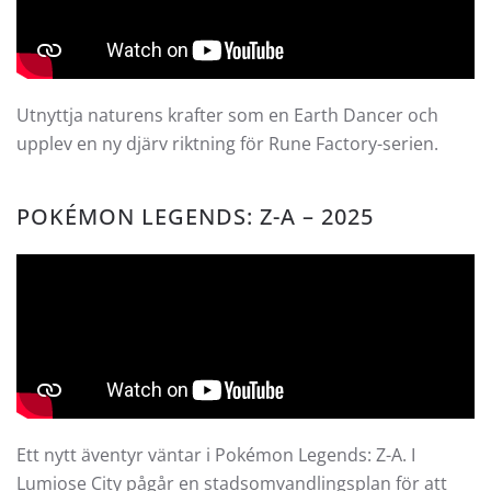
Utnyttja naturens krafter som en Earth Dancer och
upplev en ny djärv riktning för Rune Factory-serien.
POKÉMON LEGENDS: Z-A – 2025
Ett nytt äventyr väntar i Pokémon Legends: Z-A. I
Lumiose City pågår en stadsomvandlingsplan för att