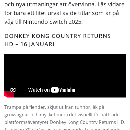
och nya utmaningar att övervinna. Läs vidare
för bara ett litet urval av de titlar som är på
väg till Nintendo Switch 2025.
DONKEY KONG COUNTRY RETURNS
HD – 16 JANUARI
Trampa på fiender, skjut ut från tunnor, åk på
gruvvagnar och mycket mer i det visuellt förbättrade
plattformsäventyret Donkey Kong Country Returns HD.
Ta dig an 80 nivåer av liansvingande, banansamlande,