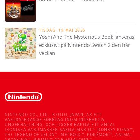
TISDAG, 19 MAJ 2026
Yoshi And The Mysterious Book lanseras
exklusivt på Nintendo Switch 2 den här
veckan
NINTENDO CO., LTD., KYOTO, JAPAN, ÄR ETT
VÄRLDSLEDANDE FÖRETAG INOM INTERAKTIV
UNDERHÅLLNING, OCH LIGGER BAKOM ETT ANTAL
IKONISKA VARUMÄRKEN SÅSOM MARIO™, DONKEY KONG™,
THE LEGEND OF ZELDA™, METROID™, POKÉMON™, ANIMAL
CROSSING™, PIKMIN™ OCH SPLATOON™.