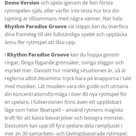
Demo Version
och spela igenom de fem första
rytmspelen själv, eller varför inte testa hur bra din
tajming är tillsammans med några vänner. När hela
Rhythm Paradise Groove
väl släpps kan du överföra
dina framsteg till det fullständiga spelet och upptäcka
ännu fler rytmspel att låsa upp.
I
Rhythm Paradise Groove
kan du hoppa genom
ringar, fånga flygande grönsaker, svinga släggor och
mycket mer. Oavsett hur märklig situationen är, så är
reglerna alltid desamma: tryck bara på knapparna i takt
med musiken. Låt musiken vara din guide och utmana
din koncentrationsförmåga i över 80 nya rytmspel för
en spelare. I fullversionen finns även ett upplåsbart
läge som heter Beatspell – använd rytmens magiska
kraft för att kasta besvärjelser och besegra monster.
Dessutom kan upp till fyra spelare dela rampljuset i
mer än 30 samarbets- och tävlingsbaserade rytmspel.