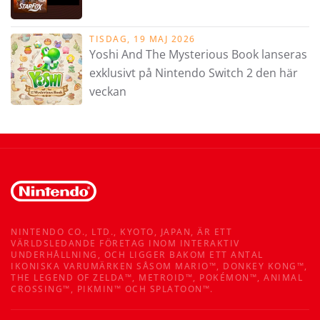
TISDAG, 19 MAJ 2026
Yoshi And The Mysterious Book lanseras
exklusivt på Nintendo Switch 2 den här
veckan
NINTENDO CO., LTD., KYOTO, JAPAN, ÄR ETT
VÄRLDSLEDANDE FÖRETAG INOM INTERAKTIV
UNDERHÅLLNING, OCH LIGGER BAKOM ETT ANTAL
IKONISKA VARUMÄRKEN SÅSOM MARIO™, DONKEY KONG™,
THE LEGEND OF ZELDA™, METROID™, POKÉMON™, ANIMAL
CROSSING™, PIKMIN™ OCH SPLATOON™.