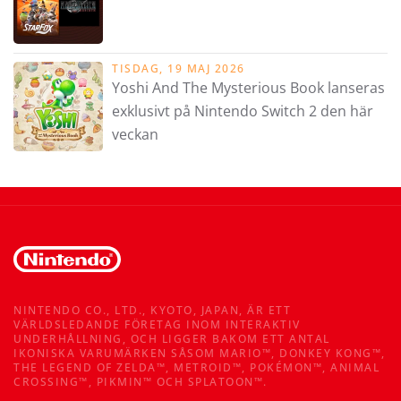
TISDAG, 19 MAJ 2026
Yoshi And The Mysterious Book lanseras
exklusivt på Nintendo Switch 2 den här
veckan
NINTENDO CO., LTD., KYOTO, JAPAN, ÄR ETT
VÄRLDSLEDANDE FÖRETAG INOM INTERAKTIV
UNDERHÅLLNING, OCH LIGGER BAKOM ETT ANTAL
IKONISKA VARUMÄRKEN SÅSOM MARIO™, DONKEY KONG™,
THE LEGEND OF ZELDA™, METROID™, POKÉMON™, ANIMAL
CROSSING™, PIKMIN™ OCH SPLATOON™.