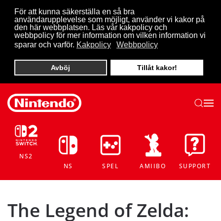
För att kunna säkerställa en så bra
användarupplevelse som möjligt, använder vi kakor på
Skip to main content
den här webbplatsen. Läs vår kakpolicy och
webbpolicy för mer information om vilken information vi
sparar och varför.
Kakpolicy
Webbpolicy
Avböj
Tillåt kakor!
NS2
NS
SPEL
AMIIBO
SUPPORT
The Legend of Zelda: