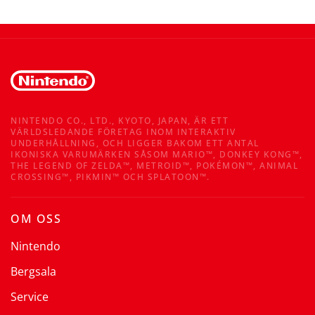
NINTENDO CO., LTD., KYOTO, JAPAN, ÄR ETT
VÄRLDSLEDANDE FÖRETAG INOM INTERAKTIV
UNDERHÅLLNING, OCH LIGGER BAKOM ETT ANTAL
IKONISKA VARUMÄRKEN SÅSOM MARIO™, DONKEY KONG™,
THE LEGEND OF ZELDA™, METROID™, POKÉMON™, ANIMAL
CROSSING™, PIKMIN™ OCH SPLATOON™.
OM OSS
Nintendo
Bergsala
Service