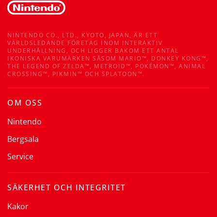
NINTENDO CO., LTD., KYOTO, JAPAN, ÄR ETT
VÄRLDSLEDANDE FÖRETAG INOM INTERAKTIV
UNDERHÅLLNING, OCH LIGGER BAKOM ETT ANTAL
IKONISKA VARUMÄRKEN SÅSOM MARIO™, DONKEY KONG™,
THE LEGEND OF ZELDA™, METROID™, POKÉMON™, ANIMAL
CROSSING™, PIKMIN™ OCH SPLATOON™.
OM OSS
Nintendo
Bergsala
Service
SÄKERHET OCH INTEGRITET
Kakor