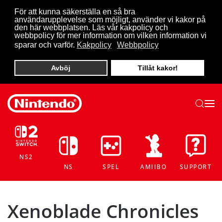
För att kunna säkerställa en så bra
användarupplevelse som möjligt, använder vi kakor på
Skip to main content
den här webbplatsen. Läs vår kakpolicy och
webbpolicy för mer information om vilken information vi
sparar och varför.
Kakpolicy
Webbpolicy
Avböj
Tillåt kakor!
NS2
NS
SPEL
AMIIBO
SUPPORT
Xenoblade Chronicles