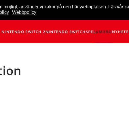
m möjligt, använder vi kakor på den här webbplatsen. Läs vår k
licy
Webbpolicy
NINTENDO SWITCH 2
NINTENDO SWITCH
SPEL
AMIIBO
NYHETE
tion