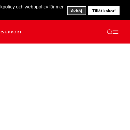
akpolicy och webbpolicy för mer
Avböj
Tillåt kakor!
R
SUPPORT