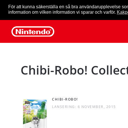
För att kunna säkerställa en så bra användarupplevelse so
information om vilken information vi sparar och varför.
Kakpo
Skip to main content
Chibi-Robo! Collec
CHIBI-ROBO!
LANSERING: 6 NOVEMBER, 2015