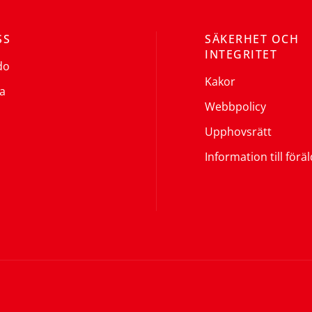
SS
SÄKERHET OCH
INTEGRITET
do
Kakor
a
Webbpolicy
Upphovsrätt
Information till förä