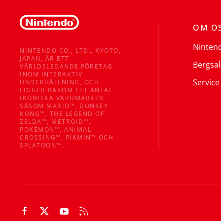
OM O
Ninten
NINTENDO CO., LTD., KYOTO,
JAPAN, ÄR ETT
Bergsal
VÄRLDSLEDANDE FÖRETAG
INOM INTERAKTIV
Service
UNDERHÅLLNING, OCH
LIGGER BAKOM ETT ANTAL
IKONISKA VARUMÄRKEN
SÅSOM MARIO™, DONKEY
KONG™, THE LEGEND OF
ZELDA™, METROID™,
POKÉMON™, ANIMAL
CROSSING™, PIKMIN™ OCH
SPLATOON™.