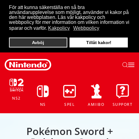
För att kunna säkerställa en så bra
användarupplevelse som möjligt, använder vi kakor på
Skip to main content
den här webbplatsen. Läs vår kakpolicy och
webbpolicy för mer information om vilken information vi
sparar och varför.
Kakpolicy
Webbpolicy
Avböj
Tillåt kakor!
NS2
NS
SPEL
AMIIBO
SUPPORT
Pokémon Sword +