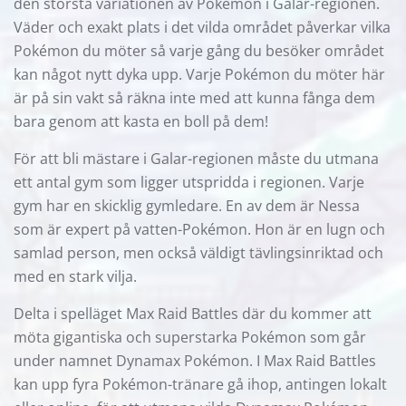
den största variationen av Pokémon i Galar-regionen.
Väder och exakt plats i det vilda området påverkar vilka
Pokémon du möter så varje gång du besöker området
kan något nytt dyka upp. Varje Pokémon du möter här
är på sin vakt så räkna inte med att kunna fånga dem
bara genom att kasta en boll på dem!
För att bli mästare i Galar-regionen måste du utmana
ett antal gym som ligger utspridda i regionen. Varje
gym har en skicklig gymledare. En av dem är Nessa
som är expert på vatten-Pokémon. Hon är en lugn och
samlad person, men också väldigt tävlingsinriktad och
med en stark vilja.
Delta i spelläget Max Raid Battles där du kommer att
möta gigantiska och superstarka Pokémon som går
under namnet Dynamax Pokémon. I Max Raid Battles
kan upp fyra Pokémon-tränare gå ihop, antingen lokalt