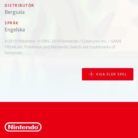
DISTRIBUTÖR
Bergsala
SPRÅK
engelska
©2019 Pokémon. ©1995–2019 Nintendo / Creatures Inc. / GAME
FREAK inc. Pokémon and Nintendo Switch are trademarks of
Nintendo.
VISA FLER SPEL