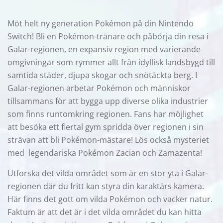
Möt helt ny generation Pokémon på din Nintendo
Switch! Bli en Pokémon-tränare och påbörja din resa i
Galar-regionen, en expansiv region med varierande
omgivningar som rymmer allt från idyllisk landsbygd till
samtida städer, djupa skogar och snötäckta berg. I
Galar-regionen arbetar Pokémon och människor
tillsammans för att bygga upp diverse olika industrier
som finns runtomkring regionen. Fans har möjlighet
att besöka ett flertal gym spridda över regionen i sin
strävan att bli Pokémon-mästare! Lös också mysteriet
med legendariska Pokémon Zacian och Zamazenta!
Utforska det vilda området som är en stor yta i Galar-
regionen där du fritt kan styra din karaktärs kamera.
Här finns det gott om vilda Pokémon och vacker natur.
Faktum är att det är i det vilda området du kan hitta