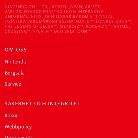
NINTENDO CO., LTD., KYOTO, JAPAN, ÄR ETT
VÄRLDSLEDANDE FÖRETAG INOM INTERAKTIV
UNDERHÅLLNING, OCH LIGGER BAKOM ETT ANTAL
IKONISKA VARUMÄRKEN SÅSOM MARIO™, DONKEY KONG™,
THE LEGEND OF ZELDA™, METROID™, POKÉMON™, ANIMAL
CROSSING™, PIKMIN™ OCH SPLATOON™.
OM OSS
Nintendo
Bergsala
Service
SÄKERHET OCH INTEGRITET
Kakor
Webbpolicy
Upphovsrätt