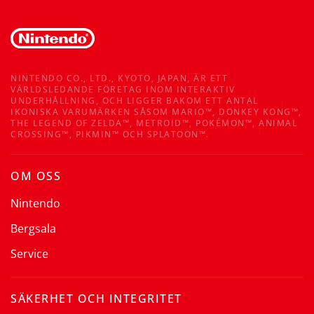
NINTENDO CO., LTD., KYOTO, JAPAN, ÄR ETT
VÄRLDSLEDANDE FÖRETAG INOM INTERAKTIV
UNDERHÅLLNING, OCH LIGGER BAKOM ETT ANTAL
IKONISKA VARUMÄRKEN SÅSOM MARIO™, DONKEY KONG™,
THE LEGEND OF ZELDA™, METROID™, POKÉMON™, ANIMAL
CROSSING™, PIKMIN™ OCH SPLATOON™.
OM OSS
Nintendo
Bergsala
Service
SÄKERHET OCH INTEGRITET