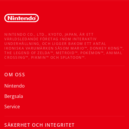
NINTENDO CO., LTD., KYOTO, JAPAN, ÄR ETT
VÄRLDSLEDANDE FÖRETAG INOM INTERAKTIV
UNDERHÅLLNING, OCH LIGGER BAKOM ETT ANTAL
IKONISKA VARUMÄRKEN SÅSOM MARIO™, DONKEY KONG™,
THE LEGEND OF ZELDA™, METROID™, POKÉMON™, ANIMAL
CROSSING™, PIKMIN™ OCH SPLATOON™.
OM OSS
Nintendo
Bergsala
Service
SÄKERHET OCH INTEGRITET