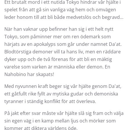
Ett brutalt mord i ett nutida Tokyo hindrar vår hjälte i
spelet från att gå sin vanliga väg hem och omvägen
leder honom till att bli både medvetslös och begravd…
När han vaknar upp befinner han sig i ett helt nytt
Tokyo, som påminner mer om ren ödemark som
härjats av en apokalyps som går under namnet Da'at.
Blodtörstiga demoner vill ta hans liv, men en räddare
dyker upp och de två förenas för att bli en mäktig
varelse som varken är människa eller demon. En
Nahobino har skapats!
Med nyvunnen kraft beger sig vår hjälte genom Da'at,
ett gåtfullt rike fyllt av mytiska gudar och demoniska
tyranner i ständig konflikt för att överleva.
På jakt efter svar måste vår hjälte slå sig fram och välja
sin egen väg i en kamp mellan ljus och mörker som
kommer att diktera världens öde.