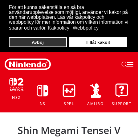
För att kunna säkerställa en så bra
användarupplevelse som möjligt, använder vi kakor på
Skip to main content
den här webbplatsen. Läs vår kakpolicy och
webbpolicy för mer information om vilken information vi
sparar och varför.
Kakpolicy
Webbpolicy
Avböj
Tillåt kakor!
NS2
NS
SPEL
AMIIBO
SUPPORT
Shin Megami Tensei V