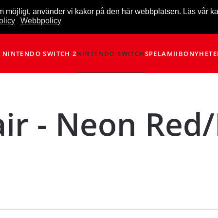
m möjligt, använder vi kakor på den här webbplatsen. Läs vår k
licy
Webbpolicy
NINTENDO SWITCH 2
NINTENDO SWITCH
SPEL
AMIIBO
NYHETE
air - Neon Red