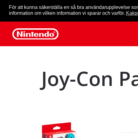
För att kunna säkerställa en så bra användarupplevelse so
information om vilken information vi sparar och varför.
Kakpo
Skip to main content
Joy-Con P