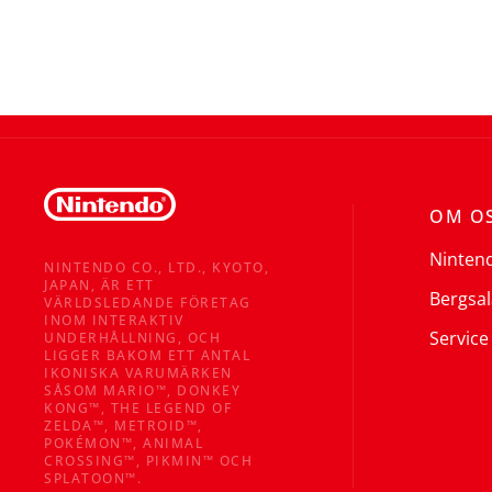
OM O
Ninten
NINTENDO CO., LTD., KYOTO,
JAPAN, ÄR ETT
Bergsal
VÄRLDSLEDANDE FÖRETAG
INOM INTERAKTIV
Service
UNDERHÅLLNING, OCH
LIGGER BAKOM ETT ANTAL
IKONISKA VARUMÄRKEN
SÅSOM MARIO™, DONKEY
KONG™, THE LEGEND OF
ZELDA™, METROID™,
POKÉMON™, ANIMAL
CROSSING™, PIKMIN™ OCH
SPLATOON™.