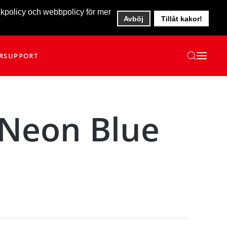
akpolicy och webbpolicy för mer
Avböj
Tillåt kakor!
R
SUPPORT
/Neon Blue