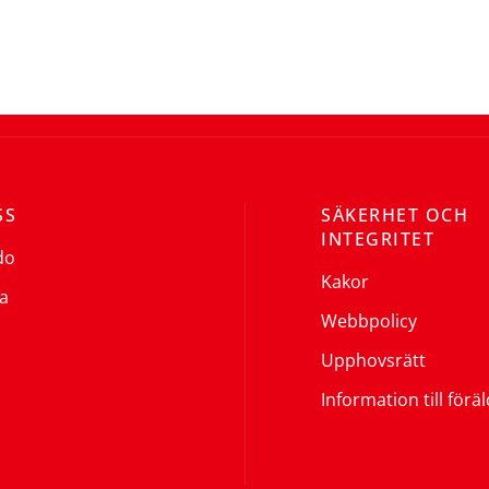
SS
SÄKERHET OCH
INTEGRITET
do
Kakor
a
Webbpolicy
Upphovsrätt
Information till förä