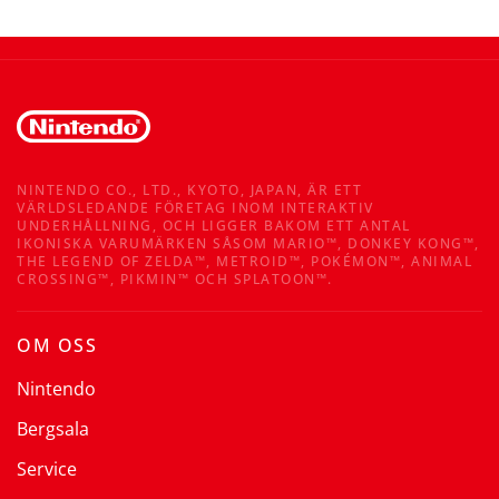
NINTENDO CO., LTD., KYOTO, JAPAN, ÄR ETT
VÄRLDSLEDANDE FÖRETAG INOM INTERAKTIV
UNDERHÅLLNING, OCH LIGGER BAKOM ETT ANTAL
IKONISKA VARUMÄRKEN SÅSOM MARIO™, DONKEY KONG™,
THE LEGEND OF ZELDA™, METROID™, POKÉMON™, ANIMAL
CROSSING™, PIKMIN™ OCH SPLATOON™.
OM OSS
Nintendo
Bergsala
Service