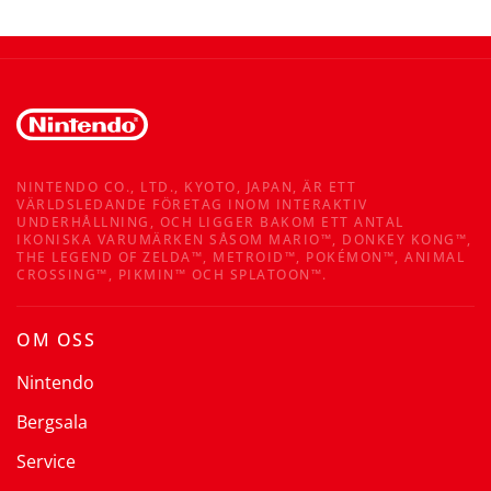
NINTENDO CO., LTD., KYOTO, JAPAN, ÄR ETT
VÄRLDSLEDANDE FÖRETAG INOM INTERAKTIV
UNDERHÅLLNING, OCH LIGGER BAKOM ETT ANTAL
IKONISKA VARUMÄRKEN SÅSOM MARIO™, DONKEY KONG™,
THE LEGEND OF ZELDA™, METROID™, POKÉMON™, ANIMAL
CROSSING™, PIKMIN™ OCH SPLATOON™.
OM OSS
Nintendo
Bergsala
Service