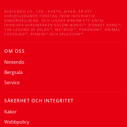
NINTENDO CO., LTD., KYOTO, JAPAN, ÄR ETT
VÄRLDSLEDANDE FÖRETAG INOM INTERAKTIV
UNDERHÅLLNING, OCH LIGGER BAKOM ETT ANTAL
IKONISKA VARUMÄRKEN SÅSOM MARIO™, DONKEY KONG™,
THE LEGEND OF ZELDA™, METROID™, POKÉMON™, ANIMAL
CROSSING™, PIKMIN™ OCH SPLATOON™.
OM OSS
Nintendo
Bergsala
Service
SÄKERHET OCH INTEGRITET
Kakor
Webbpolicy