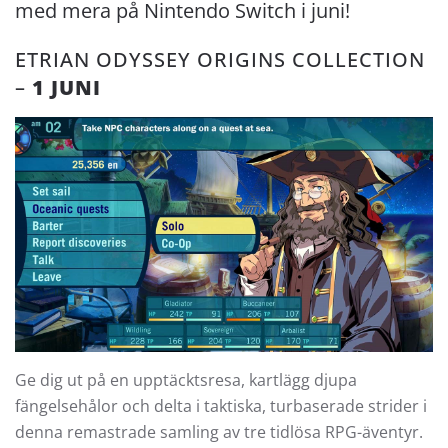
med mera på Nintendo Switch i juni!
ETRIAN ODYSSEY ORIGINS COLLECTION
–
1 JUNI
Ge dig ut på en upptäcktsresa, kartlägg djupa
fängelsehålor och delta i taktiska, turbaserade strider i
denna remastrade samling av tre tidlösa RPG-äventyr.