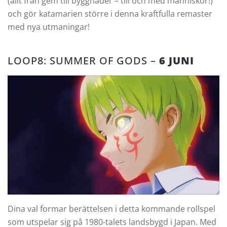
(allt från gem till byggnader – till och med människor!)
och gör katamarien större i denna kraftfulla remaster
med nya utmaningar!
LOOP8: SUMMER OF GODS –
6 JUNI
Dina val formar berättelsen i detta kommande rollspel
som utspelar sig på 1980-talets landsbygd i Japan. Med