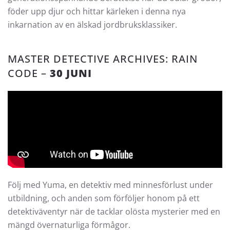
föder upp djur och hittar kärleken i denna nya
inkarnation av en älskad jordbruksklassiker.
MASTER DETECTIVE ARCHIVES: RAIN
CODE –
30 JUNI
Följ med Yuma, en detektiv med minnesförlust under
utbildning, och anden som förföljer honom på ett
detektiväventyr när de tacklar olösta mysterier med en
mängd övernaturliga förmågor.